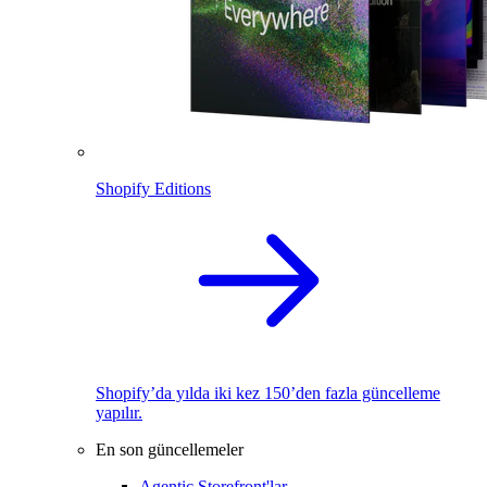
Shopify Editions
Shopify’da yılda iki kez 150’den fazla güncelleme
yapılır.
En son güncellemeler
Agentic Storefront'lar