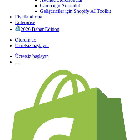
Campaign Autopilot
Geliştiriciler için Shopify AI Toolkit
Fiyatlandırma
Enterprise
2026 Bahar Edition
Oturum aç
Ücretsiz başlayın
Ücretsiz başlayın