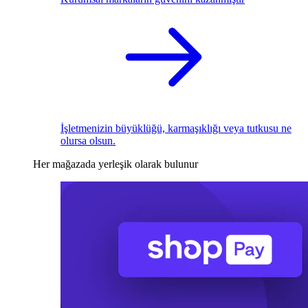
İşletmenizin büyüklüğü, karmaşıklığı veya tutkusu ne
olursa olsun.
Her mağazada yerleşik olarak bulunur