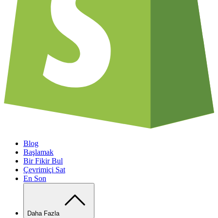
Blog
Başlamak
Bir Fikir Bul
Çevrimiçi Sat
En Son
Daha Fazla