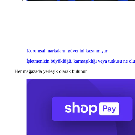
Kurumsal markaların güvenini kazanmıştır
İşletmenizin büyüklüğü, karmaşıklığı veya tutkusu ne olu
Her mağazada yerleşik olarak bulunur