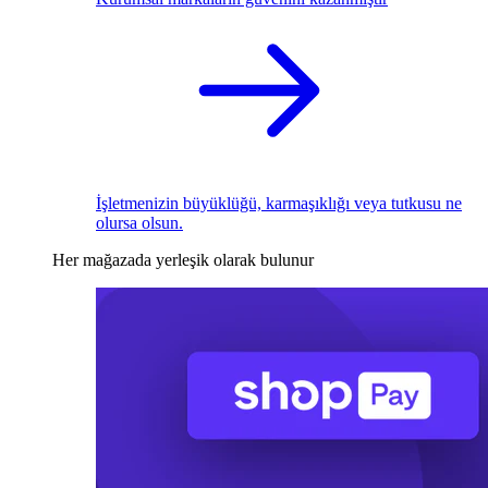
İşletmenizin büyüklüğü, karmaşıklığı veya tutkusu ne
olursa olsun.
Her mağazada yerleşik olarak bulunur