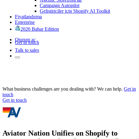
Campaign Autopilot
Geliştiriciler için Shopify AI Toolkit
Fiyatlandırma
Enterprise
2026 Bahar Edition
Oturum aç
Get in touch
Talk to sales
What business challenges are you dealing with? We can help.
Get in
touch
Get in touch
Aviator Nation Unifies on Shopify to