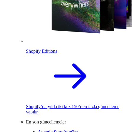
Shopify Editions
Shopify’da yılda iki kez 150’den fazla güncelleme
yapılır.
En son güncellemeler
Agentic Storefront'lar