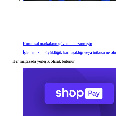
Kurumsal markaların güvenini kazanmıştır
İşletmenizin büyüklüğü, karmaşıklığı veya tutkusu ne olu
Her mağazada yerleşik olarak bulunur