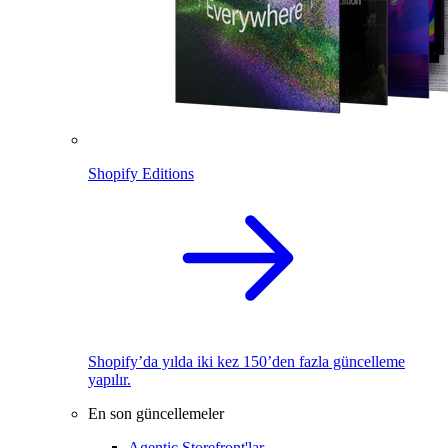
Shopify Editions
Shopify’da yılda iki kez 150’den fazla güncelleme
yapılır.
En son güncellemeler
Agentic Storefront'lar