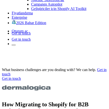
Campaign Autopilot
Geliştiriciler için Shopify AI Toolkit
Fiyatlandırma
Enterprise
2026 Bahar Edition
Oturum aç
Get in touch
Get in touch
What business challenges are you dealing with? We can help.
Get in
touch
Get in touch
How Migrating to Shopify for B2B