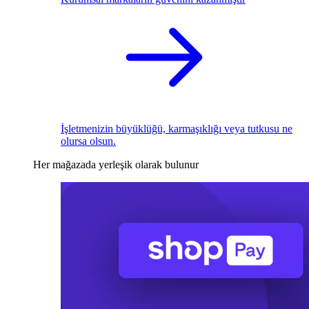
İşletmenizin büyüklüğü, karmaşıklığı veya tutkusu ne
olursa olsun.
Her mağazada yerleşik olarak bulunur