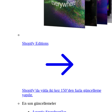
Shopify Editions
Shopify’da yılda iki kez 150’den fazla güncelleme
yapılır.
En son güncellemeler
Agentic Storefront'lar