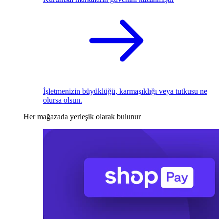
İşletmenizin büyüklüğü, karmaşıklığı veya tutkusu ne
olursa olsun.
Her mağazada yerleşik olarak bulunur