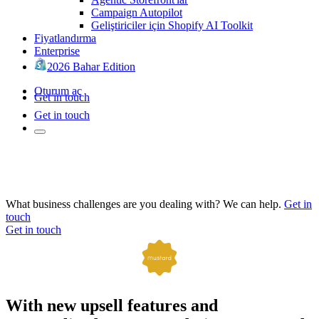
Campaign Autopilot
Geliştiriciler için Shopify AI Toolkit
Fiyatlandırma
Enterprise
2026 Bahar Edition
Oturum aç
Get in touch
Get in touch
What business challenges are you dealing with? We can help.
Get in
touch
Get in touch
With new upsell features and