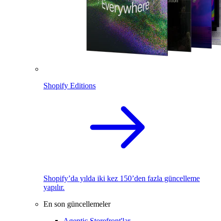
Shopify Editions
Shopify’da yılda iki kez 150’den fazla güncelleme
yapılır.
En son güncellemeler
Agentic Storefront'lar