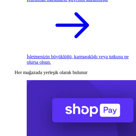
İşletmenizin büyüklüğü, karmaşıklığı veya tutkusu ne
olursa olsun.
Her mağazada yerleşik olarak bulunur