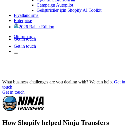
Campaign Autopilot
Geliştiriciler için Shopify AI Toolkit
Fiyatlandırma
Enterprise
2026 Bahar Edition
Oturum aç
Get in touch
Get in touch
What business challenges are you dealing with? We can help.
Get in
touch
Get in touch
How Shopify helped Ninja Transfers