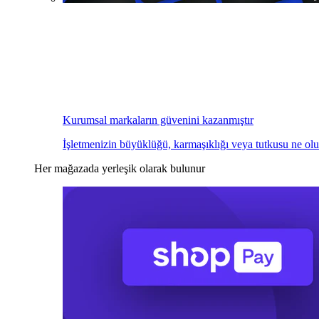
Kurumsal markaların güvenini kazanmıştır
İşletmenizin büyüklüğü, karmaşıklığı veya tutkusu ne olu
Her mağazada yerleşik olarak bulunur