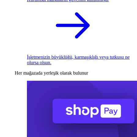
İşletmenizin büyüklüğü, karmaşıklığı veya tutkusu ne
olursa olsun.
Her mağazada yerleşik olarak bulunur