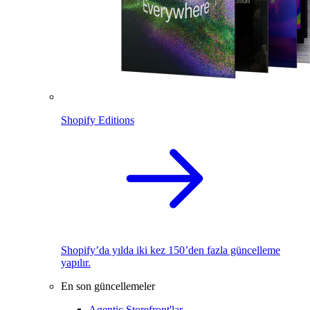
Shopify Editions
Shopify’da yılda iki kez 150’den fazla güncelleme
yapılır.
En son güncellemeler
Agentic Storefront'lar