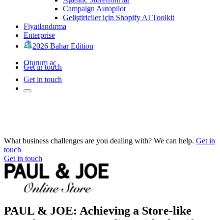
Campaign Autopilot
Geliştiriciler için Shopify AI Toolkit
Fiyatlandırma
Enterprise
2026 Bahar Edition
Oturum aç
Get in touch
Get in touch
What business challenges are you dealing with? We can help.
Get in
touch
Get in touch
PAUL & JOE: Achieving a Store-like