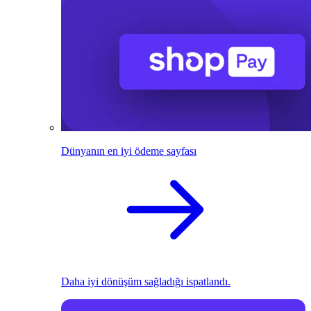
Dünyanın en iyi ödeme sayfası
Daha iyi dönüşüm sağladığı ispatlandı.