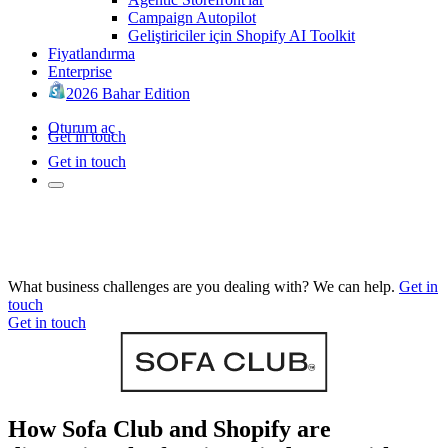
Campaign Autopilot
Geliştiriciler için Shopify AI Toolkit
Fiyatlandırma
Enterprise
2026 Bahar Edition
Oturum aç
Get in touch
Get in touch
What business challenges are you dealing with? We can help.
Get in
touch
Get in touch
How Sofa Club and Shopify are