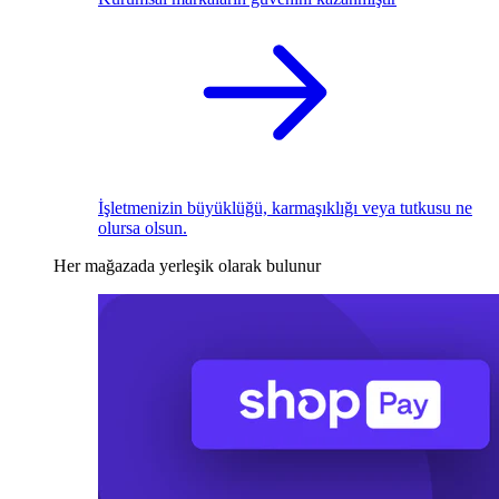
İşletmenizin büyüklüğü, karmaşıklığı veya tutkusu ne
olursa olsun.
Her mağazada yerleşik olarak bulunur