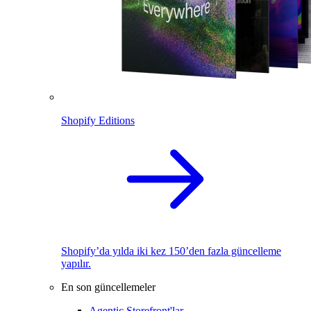
Shopify Editions
Shopify’da yılda iki kez 150’den fazla güncelleme
yapılır.
En son güncellemeler
Agentic Storefront'lar