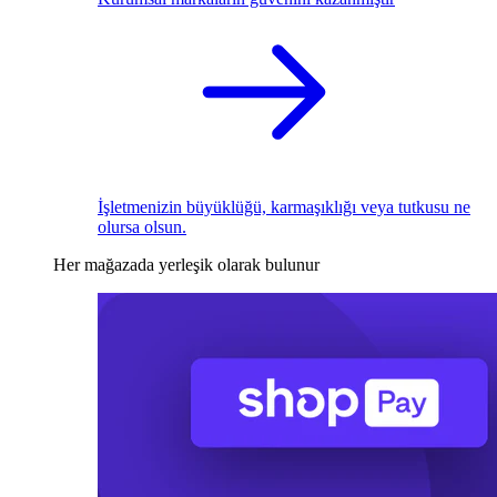
İşletmenizin büyüklüğü, karmaşıklığı veya tutkusu ne
olursa olsun.
Her mağazada yerleşik olarak bulunur