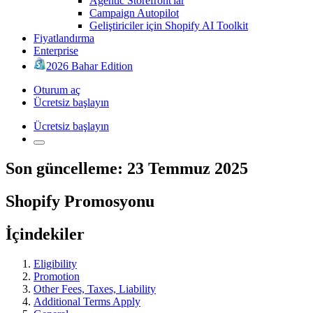
Agentic Storefront'lar
Campaign Autopilot
Geliştiriciler için Shopify AI Toolkit
Fiyatlandırma
Enterprise
2026 Bahar Edition
Oturum aç
Ücretsiz başlayın
Ücretsiz başlayın
Son güncelleme: 23 Temmuz 2025
Shopify Promosyonu
İçindekiler
Eligibility
Promotion
Other Fees, Taxes, Liability
Additional Terms Apply