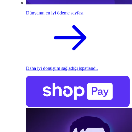
Dünyanın en iyi ödeme sayfası
Daha iyi dönüşüm sağladığı ispatlandı.