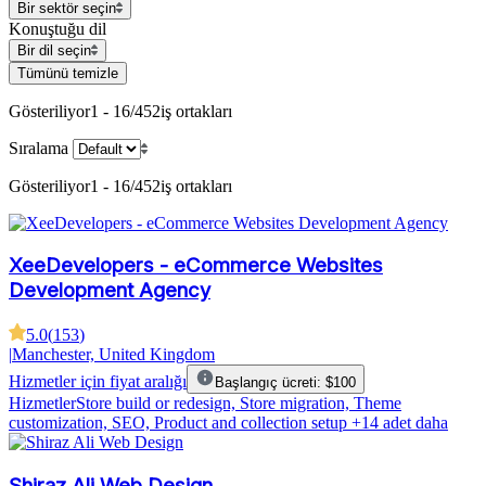
Bir sektör seçin
Konuştuğu dil
Bir dil seçin
Tümünü temizle
Gösteriliyor
1 - 16/452
iş ortakları
Sıralama
Gösteriliyor
1 - 16/452
iş ortakları
XeeDevelopers - eCommerce Websites
Development Agency
5.0
(
153
)
|
Manchester, United Kingdom
Hizmetler için fiyat aralığı
Başlangıç ücreti: $100
Hizmetler
Store build or redesign, Store migration, Theme
customization, SEO, Product and collection setup
+14 adet daha
Shiraz Ali Web Design