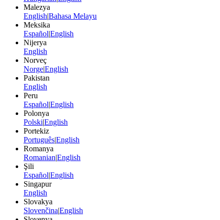
Malezya
English
|
Bahasa Melayu
Meksika
Español
|
English
Nijerya
English
Norveç
Norge
|
English
Pakistan
English
Peru
Español
|
English
Polonya
Polski
|
English
Portekiz
Português
|
English
Romanya
Romanian
|
English
Şili
Español
|
English
Singapur
English
Slovakya
Slovenčina
|
English
Slovenya