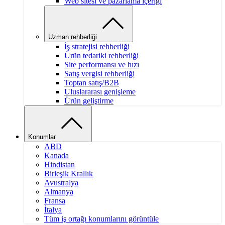
Web sitesi ve pazarlama içeriği
Uzman rehberliği
İş stratejisi rehberliği
Ürün tedariki rehberliği
Site performansı ve hızı
Satış vergisi rehberliği
Toptan satış/B2B
Uluslararası genişleme
Ürün geliştirme
Konumlar
ABD
Kanada
Hindistan
Birleşik Krallık
Avustralya
Almanya
Fransa
İtalya
Tüm iş ortağı konumlarını görüntüle