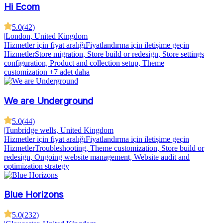
Hi Ecom
5.0
(
42
)
|
London, United Kingdom
Hizmetler için fiyat aralığı
Fiyatlandırma için iletişime geçin
Hizmetler
Store migration, Store build or redesign, Store settings
configuration, Product and collection setup, Theme
customization
+7 adet daha
We are Underground
5.0
(
44
)
|
Tunbridge wells, United Kingdom
Hizmetler için fiyat aralığı
Fiyatlandırma için iletişime geçin
Hizmetler
Troubleshooting, Theme customization, Store build or
redesign, Ongoing website management, Website audit and
optimization strategy
Blue Horizons
5.0
(
232
)