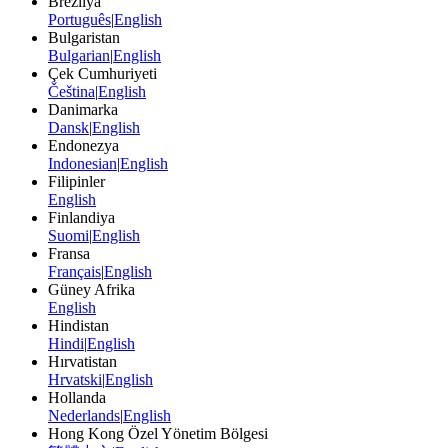
Brezilya
Português
|
English
Bulgaristan
Bulgarian
|
English
Çek Cumhuriyeti
Čeština
|
English
Danimarka
Dansk
|
English
Endonezya
Indonesian
|
English
Filipinler
English
Finlandiya
Suomi
|
English
Fransa
Français
|
English
Güney Afrika
English
Hindistan
Hindi
|
English
Hırvatistan
Hrvatski
|
English
Hollanda
Nederlands
|
English
Hong Kong Özel Yönetim Bölgesi