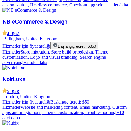
customization, Headless commerce, Checkout upgrade
+1 adet daha
NB eCommerce & Design
4.9
(
62
)
|
Billingham, United Kingdom
Hizmetler için fiyat aralığı
Başlangıç ücreti: $350
Hizmetler
Store migration, Store build or redesign, Theme
customization, Logo and visual branding, Search engine
advertising
+2 adet daha
NoirLuxe
5.0
(
28
)
|
London, United Kingdom
Hizmetler için fiyat aralığı
Başlangıç ücreti: $50
Hizmetler
Website and marketing content, Email marketing, Custom
apps and integrations, Theme customization, Troubleshooting
+10
adet daha