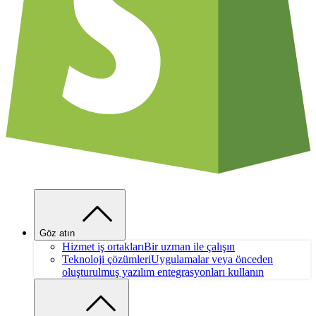
Göz atın
Hizmet iş ortakları
Bir uzman ile çalışın
Teknoloji çözümleri
Uygulamalar veya önceden
oluşturulmuş yazılım entegrasyonları kullanın