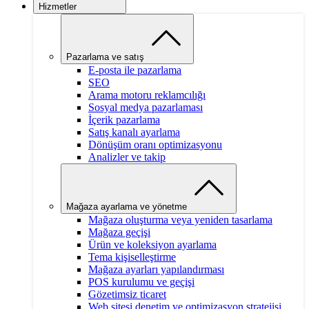
Hizmetler
Pazarlama ve satış
E-posta ile pazarlama
SEO
Arama motoru reklamcılığı
Sosyal medya pazarlaması
İçerik pazarlama
Satış kanalı ayarlama
Dönüşüm oranı optimizasyonu
Analizler ve takip
Mağaza ayarlama ve yönetme
Mağaza oluşturma veya yeniden tasarlama
Mağaza geçişi
Ürün ve koleksiyon ayarlama
Tema kişiselleştirme
Mağaza ayarları yapılandırması
POS kurulumu ve geçişi
Gözetimsiz ticaret
Web sitesi denetim ve optimizasyon stratejisi