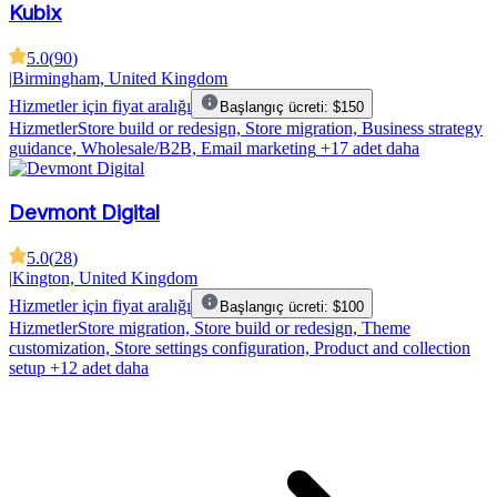
Kubix
5.0
(
90
)
|
Birmingham, United Kingdom
Hizmetler için fiyat aralığı
Başlangıç ücreti: $150
Hizmetler
Store build or redesign, Store migration, Business strategy
guidance, Wholesale/B2B, Email marketing
+17 adet daha
Devmont Digital
5.0
(
28
)
|
Kington, United Kingdom
Hizmetler için fiyat aralığı
Başlangıç ücreti: $100
Hizmetler
Store migration, Store build or redesign, Theme
customization, Store settings configuration, Product and collection
setup
+12 adet daha