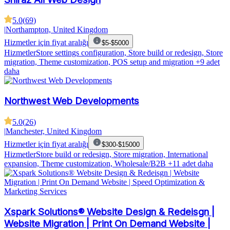
5.0
(
69
)
|
Northampton, United Kingdom
Hizmetler için fiyat aralığı
$5-$5000
Hizmetler
Store settings configuration, Store build or redesign, Store
migration, Theme customization, POS setup and migration
+9 adet
daha
Northwest Web Developments
5.0
(
26
)
|
Manchester, United Kingdom
Hizmetler için fiyat aralığı
$300-$15000
Hizmetler
Store build or redesign, Store migration, International
expansion, Theme customization, Wholesale/B2B
+11 adet daha
Xspark Solutions® Website Design & Redeisgn |
Website Migration | Print On Demand Website |