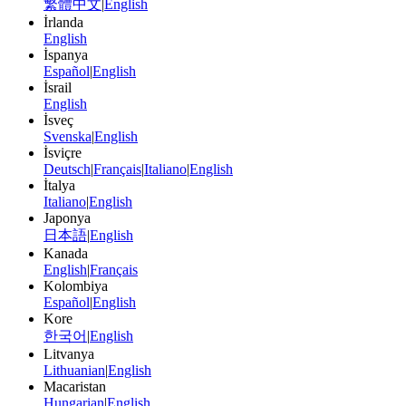
繁體中文
|
English
İrlanda
English
İspanya
Español
|
English
İsrail
English
İsveç
Svenska
|
English
İsviçre
Deutsch
|
Français
|
Italiano
|
English
İtalya
Italiano
|
English
Japonya
日本語
|
English
Kanada
English
|
Français
Kolombiya
Español
|
English
Kore
한국어
|
English
Litvanya
Lithuanian
|
English
Macaristan
Hungarian
|
English