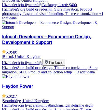
|
Gloucester, United Kingdom
Hizmetler için fiyat aralığı
Başlangıç ücreti: $400
Hizmetler
Store build or redesign, Store migration, Product
photography, Logo and visual branding, Theme customization
+1
adet daha
Intouch Developers – Ecommerce Design,
Development & Support
5.0
(
49
)
|
Bristol, United Kingdom
Hizmetler için fiyat aralığı
$10-$1000
Hizmetler
Store build or redesign, Theme customization, Store
migration, SEO, Product and collection setup
+13 adet daha
Haydon Power
5.0
(
21
)
|
Stourbridge, United Kingdom
Hizmetler için fiyat aralığı
Fiyatlandırma için iletişime geçin
Hizmetler
Store build or redesign, Store migration, Theme