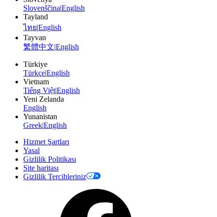
Slovenščina
|
English
Tayland
ไทย
|
English
Tayvan
繁體中文
|
English
Türkiye
Türkçe
|
English
Vietnam
Tiếng Việt
|
English
Yeni Zelanda
English
Yunanistan
Greek
|
English
Hizmet Şartları
Yasal
Gizlilik Politikası
Site haritası
Gizlilik Tercihleriniz