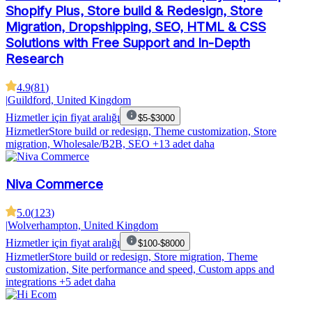
Shοpify Plus, Store build & Redesign, Store
Migration, Dropshipping, SEO, HTML & CSS
Solutions with Free Support and In-Depth
Research
4.9
(
81
)
|
Guildford, United Kingdom
Hizmetler için fiyat aralığı
$5-$3000
Hizmetler
Store build or redesign, Theme customization, Store
migration, Wholesale/B2B, SEO
+13 adet daha
Niva Commerce
5.0
(
123
)
|
Wolverhampton, United Kingdom
Hizmetler için fiyat aralığı
$100-$8000
Hizmetler
Store build or redesign, Store migration, Theme
customization, Site performance and speed, Custom apps and
integrations
+5 adet daha