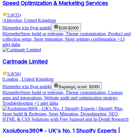
Speed Optimization & Marketing Services
5.0
(
35
)
|
Aldershot, United Kingdom
Hizmetler için fiyat aralığı
$100-$2000
Hizmetler
Store build or redesign, Theme customization, Product and
collection setup, Store migration, Store settings configuration
+13
adet daha
Cartmade Limited
5.0
(
56
)
|
London , United Kingdom
Hizmetler için fiyat aralığı
Başlangıç ücreti: $2000
Hizmetler
Store build or redesign, Theme customization, Custom
apps and integrations, Website audit and optimization strategy,
Troubleshooting
+1 adet daha
Xsolutions360® - UK's No. 1 Shοpify Experts |