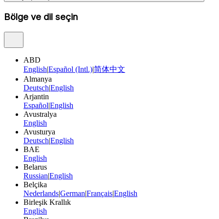
Bölge ve dil seçin
ABD
English
|
Español (Intl.)
|
简体中文
Almanya
Deutsch
|
English
Arjantin
Español
|
English
Avustralya
English
Avusturya
Deutsch
|
English
BAE
English
Belarus
Russian
|
English
Belçika
Nederlands
|
German
|
Français
|
English
Birleşik Krallık
English