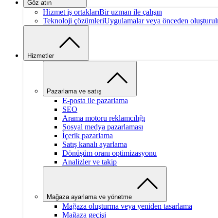
Göz atın
Hizmet iş ortakları
Bir uzman ile çalışın
Teknoloji çözümleri
Uygulamalar veya önceden oluşturulm
Hizmetler
Pazarlama ve satış
E-posta ile pazarlama
SEO
Arama motoru reklamcılığı
Sosyal medya pazarlaması
İçerik pazarlama
Satış kanalı ayarlama
Dönüşüm oranı optimizasyonu
Analizler ve takip
Mağaza ayarlama ve yönetme
Mağaza oluşturma veya yeniden tasarlama
Mağaza geçişi