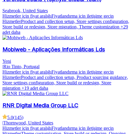
Seabrook, United States
Hizmetler için fiyat aralığı
Fiyatlandırma için iletişime geçin
Hizmetler
Product and collection setup, Store settings configuration,
Store build or redesign, Store migration, Theme customization
+29
adet daha
Mobiweb - Aplicações Informáticas Lds
Yeni
|
Rio Tinto, Portugal
Hizmetler için fiyat aralığı
Fiyatlandırma için iletişime geçin
Hizmetler
Product and collection setup, Product sourcing guidance,
Store settings configuration, Store build or redesign, Store
migration
+19 adet daha
RNR Digital Media Group LLC
5.0
(
145
)
|
Thornwood, United States
Hizmetler için fiyat aralığı
Fiyatlandırma için iletişime geçin
Hizmetler
Theme customization, Store build or redesign, Ongoing