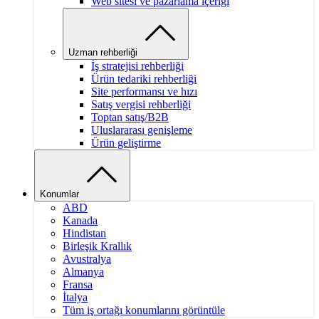
Web sitesi ve pazarlama içeriği
Uzman rehberliği
İş stratejisi rehberliği
Ürün tedariki rehberliği
Site performansı ve hızı
Satış vergisi rehberliği
Toptan satış/B2B
Uluslararası genişleme
Ürün geliştirme
Konumlar
ABD
Kanada
Hindistan
Birleşik Krallık
Avustralya
Almanya
Fransa
İtalya
Tüm iş ortağı konumlarını görüntüle