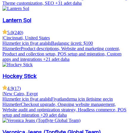
Theme customization, SEO
+31 adet daha
Lantern Sol
5.0
(
240
)
|
Cincinnati, United States
Hizmetler için fiyat aralığı
Başlangıç ücreti: $100
Hizmetler
Product descriptions, Website and marketing content,
Product and collection setup, POS setup and migration, Custom
apps and integrations
+21 adet daha
Hockey Stick
4.9
(
17
)
|
New Cairo, Egypt
Hizmetler için fiyat aralığı
Fiyatlandırma için iletişime geçin
Hizmetler
Checkout upgrade, Ongoing website management,
Website audit and optimization strategy, Headless commerce, POS
setup and migration
+20 adet daha
Veronica Jeans (Topflyte Global Team)