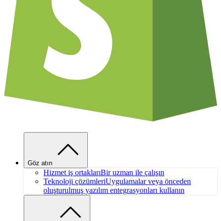
Göz atın
Hizmet iş ortakları
Bir uzman ile çalışın
Teknoloji çözümleri
Uygulamalar veya önceden
oluşturulmuş yazılım entegrasyonları kullanın