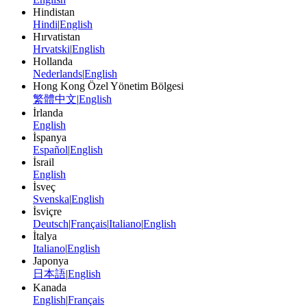
Hindistan
Hindi
|
English
Hırvatistan
Hrvatski
|
English
Hollanda
Nederlands
|
English
Hong Kong Özel Yönetim Bölgesi
繁體中文
|
English
İrlanda
English
İspanya
Español
|
English
İsrail
English
İsveç
Svenska
|
English
İsviçre
Deutsch
|
Français
|
Italiano
|
English
İtalya
Italiano
|
English
Japonya
日本語
|
English
Kanada
English
|
Français