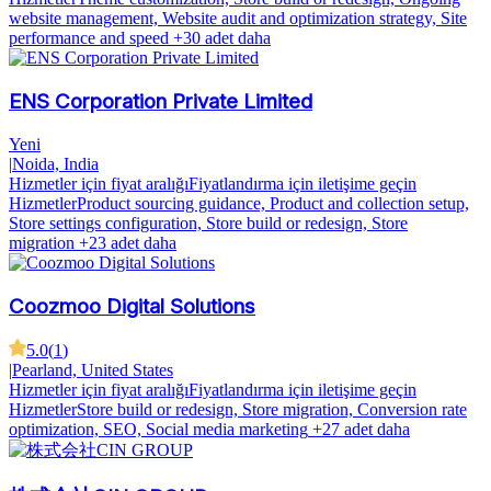
website management, Website audit and optimization strategy, Site
performance and speed
+30 adet daha
ENS Corporation Private Limited
Yeni
|
Noida, India
Hizmetler için fiyat aralığı
Fiyatlandırma için iletişime geçin
Hizmetler
Product sourcing guidance, Product and collection setup,
Store settings configuration, Store build or redesign, Store
migration
+23 adet daha
Coozmoo Digital Solutions
5.0
(
1
)
|
Pearland, United States
Hizmetler için fiyat aralığı
Fiyatlandırma için iletişime geçin
Hizmetler
Store build or redesign, Store migration, Conversion rate
optimization, SEO, Social media marketing
+27 adet daha