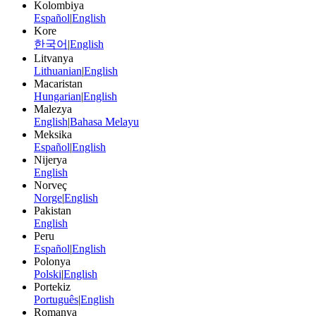
Kolombiya
Español
|
English
Kore
한국어
|
English
Litvanya
Lithuanian
|
English
Macaristan
Hungarian
|
English
Malezya
English
|
Bahasa Melayu
Meksika
Español
|
English
Nijerya
English
Norveç
Norge
|
English
Pakistan
English
Peru
Español
|
English
Polonya
Polski
|
English
Portekiz
Português
|
English
Romanya