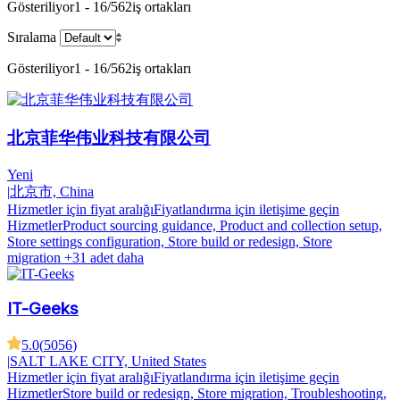
Gösteriliyor
1 - 16/562
iş ortakları
Sıralama
Gösteriliyor
1 - 16/562
iş ortakları
北京菲华伟业科技有限公司
Yeni
|
北京市, China
Hizmetler için fiyat aralığı
Fiyatlandırma için iletişime geçin
Hizmetler
Product sourcing guidance, Product and collection setup,
Store settings configuration, Store build or redesign, Store
migration
+31 adet daha
IT-Geeks
5.0
(
5056
)
|
SALT LAKE CITY, United States
Hizmetler için fiyat aralığı
Fiyatlandırma için iletişime geçin
Hizmetler
Store build or redesign, Store migration, Troubleshooting,