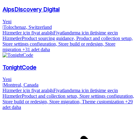
AlpsDiscovery Digital
Yeni
|
Tolochenaz, Switzerland
Hizmetler için fiyat aralığı
Fiyatlandırma için iletişime geçin
Hizmetler
Product sourcing guidance, Product and collection setup,
Store settings configuration, Store build or redesign, Store
migration
+31 adet daha
TonightCode
Yeni
|
Montreal, Canada
Hizmetler için fiyat aralığı
Fiyatlandırma için iletişime geçin
Hizmetler
Product and collection setup, Store settings configuration,
Store build or redesign, Store migration, Theme customization
+29
adet daha