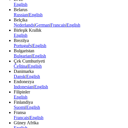
English
Belarus
Russian
|
English
Belçika
Nederlands
|
German
|
Français
|
English
Birleşik Krallık
English
Brezilya
Português
|
English
Bulgaristan
Bulgarian
|
English
Çek Cumhuriyeti
Čeština
|
English
Danimarka
Dansk
|
English
Endonezya
Indonesian
|
English
Filipinler
English
Finlandiya
Suomi
|
English
Fransa
Français
|
English
Güney Afrika
English