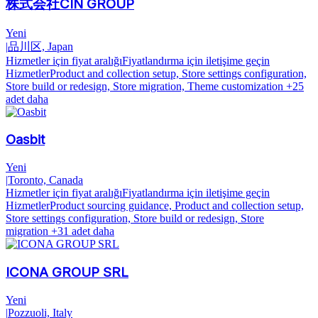
株式会社CIN GROUP
Yeni
|
品川区, Japan
Hizmetler için fiyat aralığı
Fiyatlandırma için iletişime geçin
Hizmetler
Product and collection setup, Store settings configuration,
Store build or redesign, Store migration, Theme customization
+25
adet daha
Oasbit
Yeni
|
Toronto, Canada
Hizmetler için fiyat aralığı
Fiyatlandırma için iletişime geçin
Hizmetler
Product sourcing guidance, Product and collection setup,
Store settings configuration, Store build or redesign, Store
migration
+31 adet daha
ICONA GROUP SRL
Yeni
|
Pozzuoli, Italy