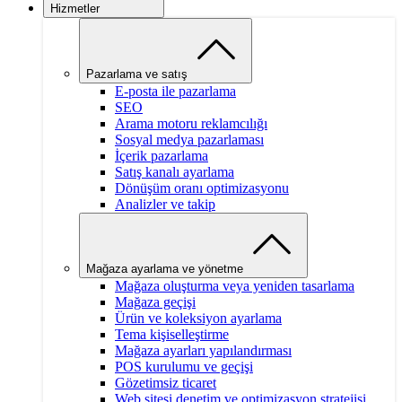
Hizmetler
Pazarlama ve satış
E-posta ile pazarlama
SEO
Arama motoru reklamcılığı
Sosyal medya pazarlaması
İçerik pazarlama
Satış kanalı ayarlama
Dönüşüm oranı optimizasyonu
Analizler ve takip
Mağaza ayarlama ve yönetme
Mağaza oluşturma veya yeniden tasarlama
Mağaza geçişi
Ürün ve koleksiyon ayarlama
Tema kişiselleştirme
Mağaza ayarları yapılandırması
POS kurulumu ve geçişi
Gözetimsiz ticaret
Web sitesi denetim ve optimizasyon stratejisi