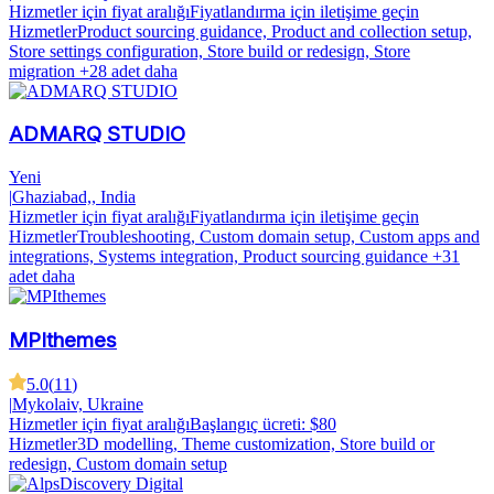
Hizmetler için fiyat aralığı
Fiyatlandırma için iletişime geçin
Hizmetler
Product sourcing guidance, Product and collection setup,
Store settings configuration, Store build or redesign, Store
migration
+28 adet daha
ADMARQ STUDIO
Yeni
|
Ghaziabad,, India
Hizmetler için fiyat aralığı
Fiyatlandırma için iletişime geçin
Hizmetler
Troubleshooting, Custom domain setup, Custom apps and
integrations, Systems integration, Product sourcing guidance
+31
adet daha
MPIthemes
5.0
(
11
)
|
Mykolaiv, Ukraine
Hizmetler için fiyat aralığı
Başlangıç ücreti: $80
Hizmetler
3D modelling, Theme customization, Store build or
redesign, Custom domain setup