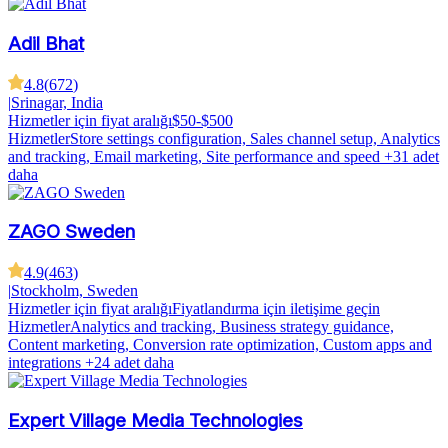
Adil Bhat
4.8
(
672
)
|
Srinagar, India
Hizmetler için fiyat aralığı
$50-$500
Hizmetler
Store settings configuration, Sales channel setup, Analytics
and tracking, Email marketing, Site performance and speed
+31 adet
daha
ZAGO Sweden
4.9
(
463
)
|
Stockholm, Sweden
Hizmetler için fiyat aralığı
Fiyatlandırma için iletişime geçin
Hizmetler
Analytics and tracking, Business strategy guidance,
Content marketing, Conversion rate optimization, Custom apps and
integrations
+24 adet daha
Expert Village Media Technologies