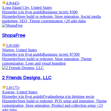
4.9
(
445
)
|
Long Island City, United States
Hizmetler için fiyat aralığı
Başlangıç ücreti: $300
Hizmetler
Store build or redesign, Store migration, Social media
marketing, SEO, Theme customization
+20 adet daha
ShopaFree
5.0
(
168
)
|
Warren, United States
Hizmetler için fiyat aralığı
Başlangıç ücreti: $7300
Hizmetler
Store build or redesign, Store migration, Theme
customization, Logo and visual branding
2 Friends Designs, LLC
5.0
(
175
)
|
Eugene, United States
Hizmetler için fiyat aralığı
Fiyatlandırma için iletişime geçin
Hizmetler
Store build or redesign, POS setup and migration, Theme
customization, Store migration, Product and collection setup
+23
adet daha