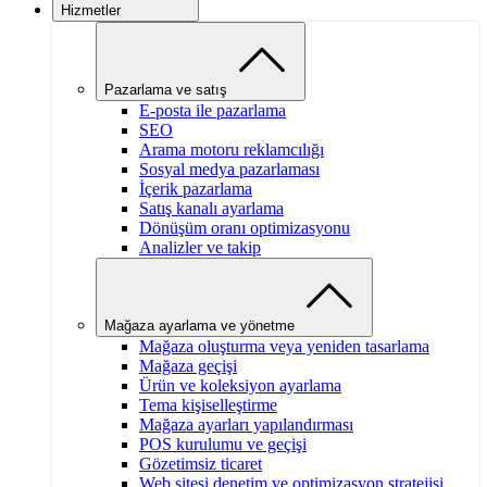
Hizmetler
Pazarlama ve satış
E-posta ile pazarlama
SEO
Arama motoru reklamcılığı
Sosyal medya pazarlaması
İçerik pazarlama
Satış kanalı ayarlama
Dönüşüm oranı optimizasyonu
Analizler ve takip
Mağaza ayarlama ve yönetme
Mağaza oluşturma veya yeniden tasarlama
Mağaza geçişi
Ürün ve koleksiyon ayarlama
Tema kişiselleştirme
Mağaza ayarları yapılandırması
POS kurulumu ve geçişi
Gözetimsiz ticaret
Web sitesi denetim ve optimizasyon stratejisi