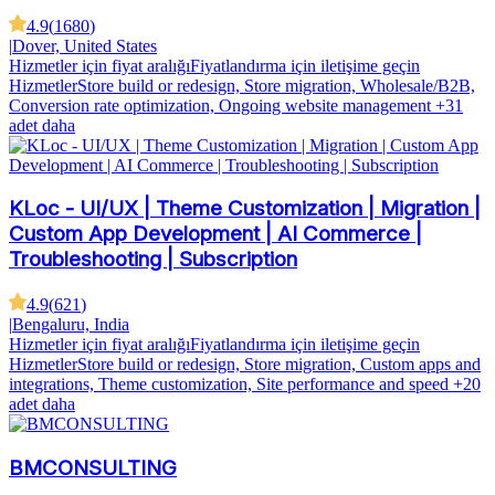
4.9
(
1680
)
|
Dover, United States
Hizmetler için fiyat aralığı
Fiyatlandırma için iletişime geçin
Hizmetler
Store build or redesign, Store migration, Wholesale/B2B,
Conversion rate optimization, Ongoing website management
+31
adet daha
KLoc - UI/UX | Theme Customization | Migration |
Custom App Development | AI Commerce |
Troubleshooting | Subscription
4.9
(
621
)
|
Bengaluru, India
Hizmetler için fiyat aralığı
Fiyatlandırma için iletişime geçin
Hizmetler
Store build or redesign, Store migration, Custom apps and
integrations, Theme customization, Site performance and speed
+20
adet daha
BMCONSULTING