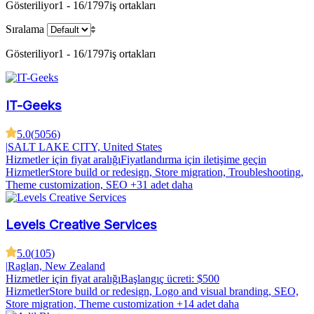
Gösteriliyor
1 - 16/1797
iş ortakları
Sıralama
Gösteriliyor
1 - 16/1797
iş ortakları
IT-Geeks
5.0
(
5056
)
|
SALT LAKE CITY, United States
Hizmetler için fiyat aralığı
Fiyatlandırma için iletişime geçin
Hizmetler
Store build or redesign, Store migration, Troubleshooting,
Theme customization, SEO
+31 adet daha
Levels Creative Services
5.0
(
105
)
|
Raglan, New Zealand
Hizmetler için fiyat aralığı
Başlangıç ücreti: $500
Hizmetler
Store build or redesign, Logo and visual branding, SEO,
Store migration, Theme customization
+14 adet daha