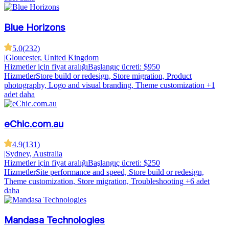
Blue Horizons
5.0
(
232
)
|
Gloucester, United Kingdom
Hizmetler için fiyat aralığı
Başlangıç ücreti: $950
Hizmetler
Store build or redesign, Store migration, Product
photography, Logo and visual branding, Theme customization
+1
adet daha
eChic.com.au
4.9
(
131
)
|
Sydney, Australia
Hizmetler için fiyat aralığı
Başlangıç ücreti: $250
Hizmetler
Site performance and speed, Store build or redesign,
Theme customization, Store migration, Troubleshooting
+6 adet
daha
Mandasa Technologies