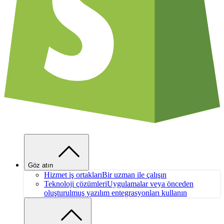
Göz atın
Hizmet iş ortakları
Bir uzman ile çalışın
Teknoloji çözümleri
Uygulamalar veya önceden
oluşturulmuş yazılım entegrasyonları kullanın