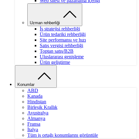
Web sitesi ve pazarlama içeriği
Uzman rehberliği
İş stratejisi rehberliği
Ürün tedariki rehberliği
Site performansı ve hızı
Satış vergisi rehberliği
Toptan satış/B2B
Uluslararası genişleme
Ürün geliştirme
Konumlar
ABD
Kanada
Hindistan
Birleşik Krallık
Avustralya
Almanya
Fransa
İtalya
Tüm iş ortağı konumlarını görüntüle