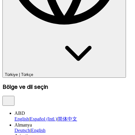
Türkiye
|
Türkçe
Bölge ve dil seçin
ABD
English
|
Español (Intl.)
|
简体中文
Almanya
Deutsch
|
English