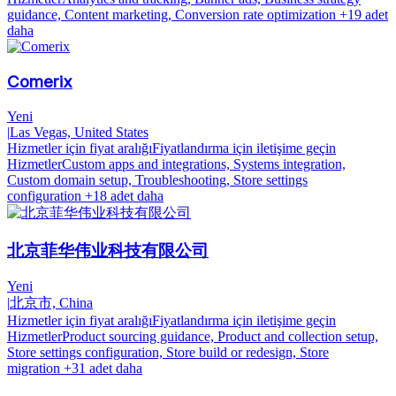
guidance, Content marketing, Conversion rate optimization
+19 adet
daha
Comerix
Yeni
|
Las Vegas, United States
Hizmetler için fiyat aralığı
Fiyatlandırma için iletişime geçin
Hizmetler
Custom apps and integrations, Systems integration,
Custom domain setup, Troubleshooting, Store settings
configuration
+18 adet daha
北京菲华伟业科技有限公司
Yeni
|
北京市, China
Hizmetler için fiyat aralığı
Fiyatlandırma için iletişime geçin
Hizmetler
Product sourcing guidance, Product and collection setup,
Store settings configuration, Store build or redesign, Store
migration
+31 adet daha