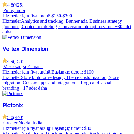
4.8
(
425
)
|
Pune, India
Hizmetler için fiyat aralığı
$150-$300
Hizmetler
Analytics and tracking, Banner ads, Business strategy
guidance, Content marketing, Conversion rate optimization
+30 adet
daha
Vertex Dimension
4.9
(
153
)
|
Mississauga, Canada
Hizmetler için fiyat aralığı
Başlangıç ücreti: $100
Hizmetler
Store build or redesign, Theme customization, Store
migration, Custom apps and integrations, Logo and visual
branding
+17 adet daha
Pictonix
5.0
(
440
)
|
Greater Noida, India
Hizmetler için fiyat aralığı
Başlangıç ücreti: $80
Hizmetler
Analytics and tracking, Banner ads, Business strategy