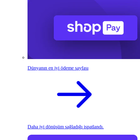
Dünyanın en iyi ödeme sayfası
Daha iyi dönüşüm sağladığı ispatlandı.