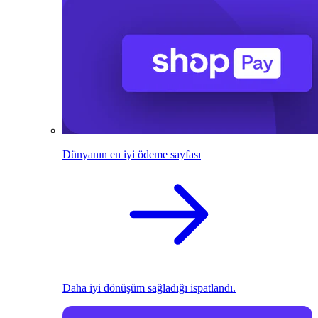
Dünyanın en iyi ödeme sayfası
Daha iyi dönüşüm sağladığı ispatlandı.