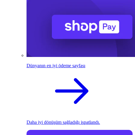
Dünyanın en iyi ödeme sayfası
Daha iyi dönüşüm sağladığı ispatlandı.