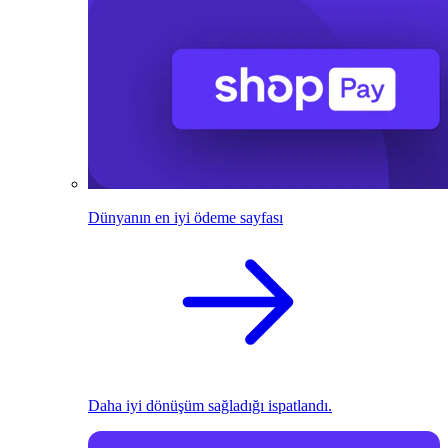
Dünyanın en iyi ödeme sayfası
Daha iyi dönüşüm sağladığı ispatlandı.