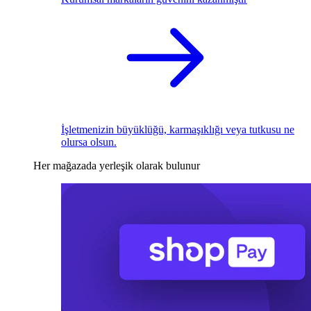
İşletmenizin büyüklüğü, karmaşıklığı veya tutkusu ne
olursa olsun.
Her mağazada yerleşik olarak bulunur