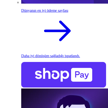
Dünyanın en iyi ödeme sayfası
Daha iyi dönüşüm sağladığı ispatlandı.