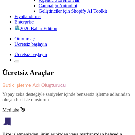
Agentic Storefront'lar
Campaign Autopilot
Geliştiriciler için Shopify AI Toolkit
Fiyatlandırma
Enterprise
2026 Bahar Edition
Oturum aç
Ücretsiz başlayın
Ücretsiz başlayın
Ücretsiz Araçlar
Butik İşletme Adı Oluşturucu
Yapay zeka desteğiyle saniyeler içinde benzersiz işletme adlarından
oluşan bir liste oluşturun.
Merhaba 👋
Bize işletmenizden, ürünlerinizden veya markanızdan bahsedin