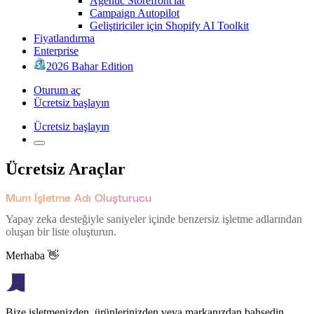
Agentic Storefront'lar
Campaign Autopilot
Geliştiriciler için Shopify AI Toolkit
Fiyatlandırma
Enterprise
2026 Bahar Edition
Oturum aç
Ücretsiz başlayın
Ücretsiz başlayın
Ücretsiz Araçlar
Mum İşletme Adı Oluşturucu
Yapay zeka desteğiyle saniyeler içinde benzersiz işletme adlarından
oluşan bir liste oluşturun.
Merhaba 👋
Bize işletmenizden, ürünlerinizden veya markanızdan bahsedin