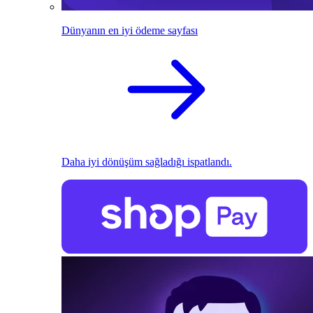
Dünyanın en iyi ödeme sayfası
Daha iyi dönüşüm sağladığı ispatlandı.