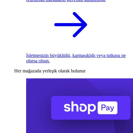
İşletmenizin büyüklüğü, karmaşıklığı veya tutkusu ne
olursa olsun.
Her mağazada yerleşik olarak bulunur