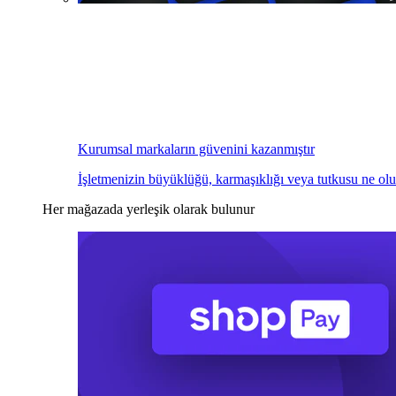
Kurumsal markaların güvenini kazanmıştır
İşletmenizin büyüklüğü, karmaşıklığı veya tutkusu ne olu
Her mağazada yerleşik olarak bulunur