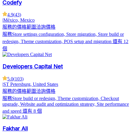
Codefy
4.9
(
43
)
|
México, Mexico
服務的價格範圍
洽詢價格
服務
Store settings configuration, Store migration, Store build or
redesign, Theme customization, POS setup and migration
還有 12
個
Developers Capital Net
5.0
(
103
)
|
ST Petersburg, United States
服務的價格範圍
洽詢價格
服務
Store build or redesign, Theme customization, Checkout
upgrade, Website audit and optimization strategy, Site performance
and speed
還有 8 個
Fakhar Ali