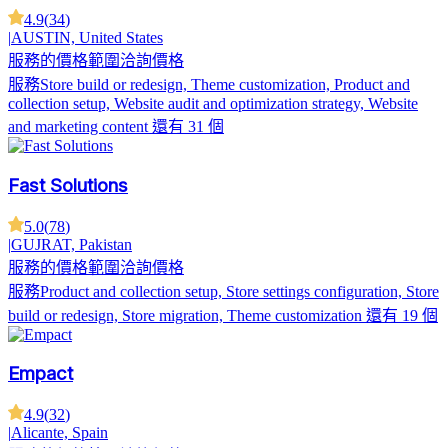
4.9
(
34
)
|
AUSTIN, United States
服務的價格範圍
洽詢價格
服務
Store build or redesign, Theme customization, Product and
collection setup, Website audit and optimization strategy, Website
and marketing content
還有 31 個
Fast Solutions
5.0
(
78
)
|
GUJRAT, Pakistan
服務的價格範圍
洽詢價格
服務
Product and collection setup, Store settings configuration, Store
build or redesign, Store migration, Theme customization
還有 19 個
Empact
4.9
(
32
)
|
Alicante, Spain