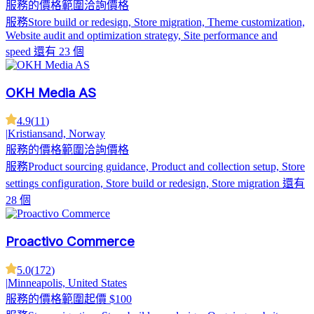
服務的價格範圍
洽詢價格
服務
Store build or redesign, Store migration, Theme customization,
Website audit and optimization strategy, Site performance and
speed
還有 23 個
OKH Media AS
4.9
(
11
)
|
Kristiansand, Norway
服務的價格範圍
洽詢價格
服務
Product sourcing guidance, Product and collection setup, Store
settings configuration, Store build or redesign, Store migration
還有
28 個
Proactivo Commerce
5.0
(
172
)
|
Minneapolis, United States
服務的價格範圍
起價 $100