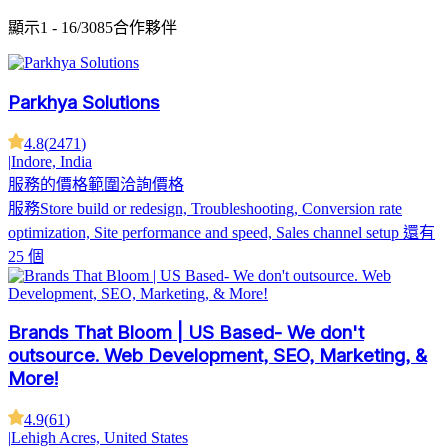
顯示
1 - 16/3085
合作夥伴
Parkhya Solutions
4.8
(
2471
)
|
Indore, India
服務的價格範圍
洽詢價格
服務
Store build or redesign, Troubleshooting, Conversion rate
optimization, Site performance and speed, Sales channel setup
還有
25 個
Brands That Bloom | US Based- We don't
outsource. Web Development, SEO, Marketing, &
More!
4.9
(
61
)
|
Lehigh Acres, United States