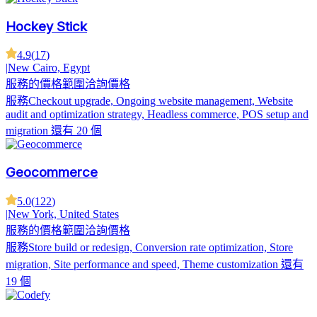
Hockey Stick
4.9
(
17
)
|
New Cairo, Egypt
服務的價格範圍
洽詢價格
服務
Checkout upgrade, Ongoing website management, Website
audit and optimization strategy, Headless commerce, POS setup and
migration
還有 20 個
Geocommerce
5.0
(
122
)
|
New York, United States
服務的價格範圍
洽詢價格
服務
Store build or redesign, Conversion rate optimization, Store
migration, Site performance and speed, Theme customization
還有
19 個