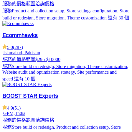
服務的價格範圍
洽詢價格
服務
Product and collection setup, Store settings configuration, Store
build or redesign, Store migration, Theme customization
還有 30 個
Ecommhawks
5.0
(
287
)
|
Islamabad, Pakistan
服務的價格範圍
$295-$10000
服務
Store build or redesign, Store migration, Theme customization,
Website audit and optimization strategy, Site performance and
speed
還有 10 個
BOOST STAR Experts
4.9
(
51
)
|
GPM, India
服務的價格範圍
洽詢價格
服務
Store build or redesign, Product and collection setup, Store