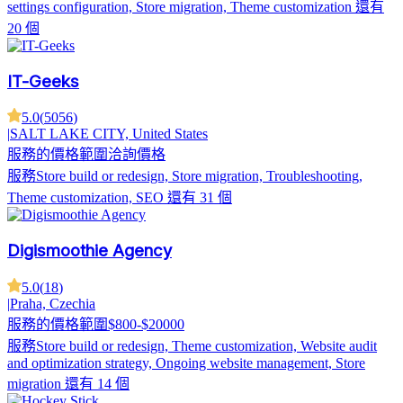
settings configuration, Store migration, Theme customization
還有
20 個
IT-Geeks
5.0
(
5056
)
|
SALT LAKE CITY, United States
服務的價格範圍
洽詢價格
服務
Store build or redesign, Store migration, Troubleshooting,
Theme customization, SEO
還有 31 個
Digismoothie Agency
5.0
(
18
)
|
Praha, Czechia
服務的價格範圍
$800-$20000
服務
Store build or redesign, Theme customization, Website audit
and optimization strategy, Ongoing website management, Store
migration
還有 14 個