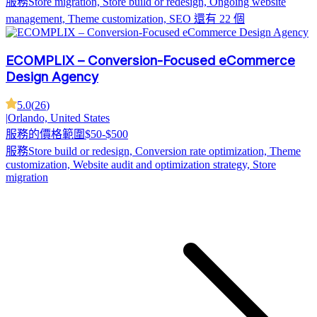
服務
Store migration, Store build or redesign, Ongoing website
management, Theme customization, SEO
還有 22 個
ECOMPLIX – Conversion-Focused eCommerce
Design Agency
5.0
(
26
)
|
Orlando, United States
服務的價格範圍
$50-$500
服務
Store build or redesign, Conversion rate optimization, Theme
customization, Website audit and optimization strategy, Store
migration