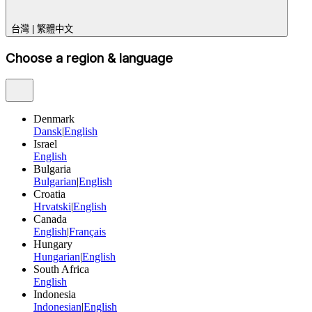
台灣
|
繁體中文
Choose a region & language
Denmark
Dansk
|
English
Israel
English
Bulgaria
Bulgarian
|
English
Croatia
Hrvatski
|
English
Canada
English
|
Français
Hungary
Hungarian
|
English
South Africa
English
Indonesia
Indonesian
|
English