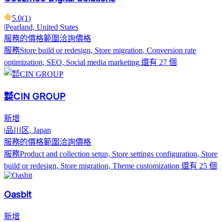
5.0
(
1
)
|
Pearland, United States
服務的價格範圍
洽詢價格
服務
Store build or redesign, Store migration, Conversion rate
optimization, SEO, Social media marketing
還有 27 個
株式会社CIN GROUP
新增
|
品川区, Japan
服務的價格範圍
洽詢價格
服務
Product and collection setup, Store settings configuration, Store
build or redesign, Store migration, Theme customization
還有 25 個
Oasbit
新增