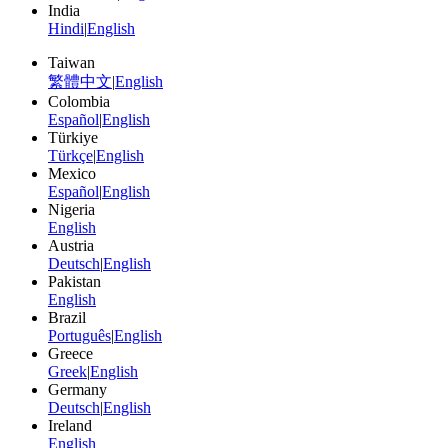
India
Hindi
|
English
Taiwan
繁體中文
|
English
Colombia
Español
|
English
Türkiye
Türkçe
|
English
Mexico
Español
|
English
Nigeria
English
Austria
Deutsch
|
English
Pakistan
English
Brazil
Português
|
English
Greece
Greek
|
English
Germany
Deutsch
|
English
Ireland
English