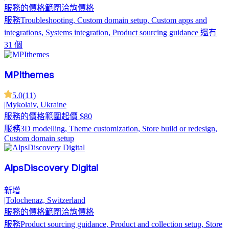
服務的價格範圍
洽詢價格
服務
Troubleshooting, Custom domain setup, Custom apps and
integrations, Systems integration, Product sourcing guidance
還有
31 個
MPIthemes
5.0
(
11
)
|
Mykolaiv, Ukraine
服務的價格範圍
起價 $80
服務
3D modelling, Theme customization, Store build or redesign,
Custom domain setup
AlpsDiscovery Digital
新增
|
Tolochenaz, Switzerland
服務的價格範圍
洽詢價格
服務
Product sourcing guidance, Product and collection setup, Store