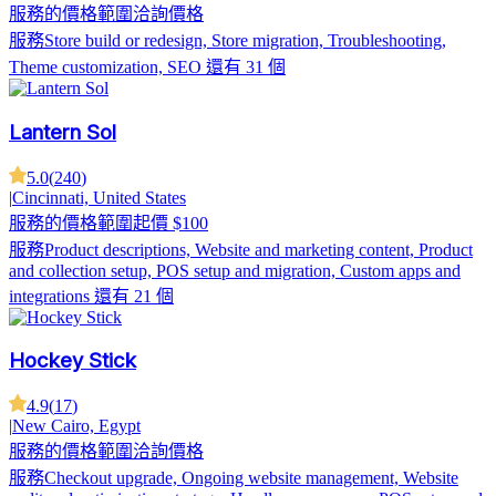
服務的價格範圍
洽詢價格
服務
Store build or redesign, Store migration, Troubleshooting,
Theme customization, SEO
還有 31 個
Lantern Sol
5.0
(
240
)
|
Cincinnati, United States
服務的價格範圍
起價 $100
服務
Product descriptions, Website and marketing content, Product
and collection setup, POS setup and migration, Custom apps and
integrations
還有 21 個
Hockey Stick
4.9
(
17
)
|
New Cairo, Egypt
服務的價格範圍
洽詢價格
服務
Checkout upgrade, Ongoing website management, Website