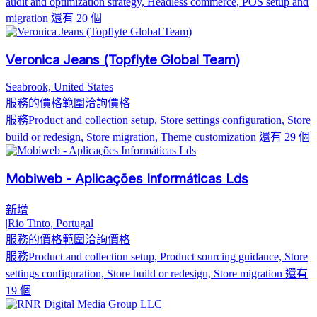
audit and optimization strategy, Headless commerce, POS setup and
migration
還有 20 個
Veronica Jeans (Topflyte Global Team)
Seabrook, United States
服務的價格範圍
洽詢價格
服務
Product and collection setup, Store settings configuration, Store
build or redesign, Store migration, Theme customization
還有 29 個
Mobiweb - Aplicações Informáticas Lds
新增
|
Rio Tinto, Portugal
服務的價格範圍
洽詢價格
服務
Product and collection setup, Product sourcing guidance, Store
settings configuration, Store build or redesign, Store migration
還有
19 個