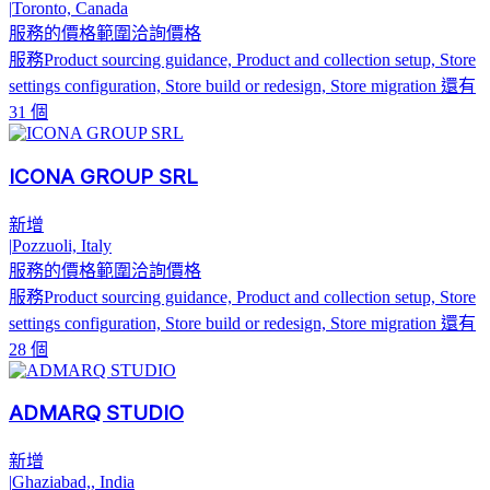
|
Toronto, Canada
服務的價格範圍
洽詢價格
服務
Product sourcing guidance, Product and collection setup, Store
settings configuration, Store build or redesign, Store migration
還有
31 個
ICONA GROUP SRL
新增
|
Pozzuoli, Italy
服務的價格範圍
洽詢價格
服務
Product sourcing guidance, Product and collection setup, Store
settings configuration, Store build or redesign, Store migration
還有
28 個
ADMARQ STUDIO
新增
|
Ghaziabad,, India