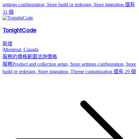
settings configuration, Store build or redesign, Store migration
還有
31 個
TonightCode
新增
|
Montreal, Canada
服務的價格範圍
洽詢價格
服務
Product and collection setup, Store settings configuration, Store
build or redesign, Store migration, Theme customization
還有 29 個