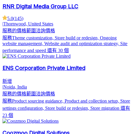
RNR Digital Media Group LLC
5.0
(
145
)
|
Thornwood, United States
服務的價格範圍
洽詢價格
服務
Theme customization, Store build or redesign, Ongoing
website management, Website audit and optimization strategy, Site
performance and speed
還有 30 個
ENS Corporation Private Limited
新增
|
Noida, India
服務的價格範圍
洽詢價格
服務
Product sourcing guidance, Product and collection setup, Store
settings configuration, Store build or redesign, Store migration
還有
23 個
Coozmoo Digital Solutions