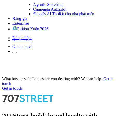
Agentic Storefront
Campaign Autopilot
Shopify AI Toolkit cho nhà phát triển
Bảng giá
Enterprise
Edition Xuân 2026
Đăng nhập
Get in touch
Get in touch
What business challenges are you dealing with? We can help.
Get in
touch
Get in touch
707 Street builds brand loyalty with