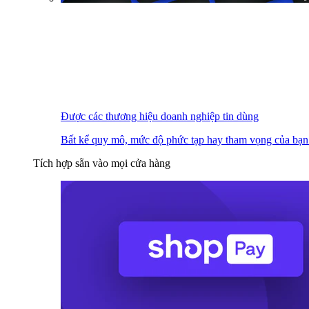
Được các thương hiệu doanh nghiệp tin dùng
Bất kể quy mô, mức độ phức tạp hay tham vọng của bạn
Tích hợp sẵn vào mọi cửa hàng