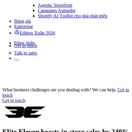
Agentic Storefront
Campaign Autopilot
Shopify AI Toolkit cho nhà phát triển
Bảng giá
Enterprise
Edition Xuân 2026
Đăng nhập
Get in touch
Talk to sales
What business challenges are you dealing with? We can help.
Get in
touch
Get in touch
Elite Eleven boosts in-store sales by 240%