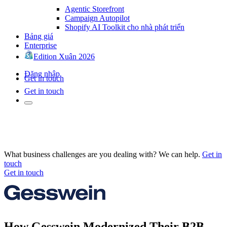
Agentic Storefront
Campaign Autopilot
Shopify AI Toolkit cho nhà phát triển
Bảng giá
Enterprise
Edition Xuân 2026
Đăng nhập
Get in touch
Get in touch
What business challenges are you dealing with? We can help.
Get in
touch
Get in touch
How Gesswein Modernized Their B2B