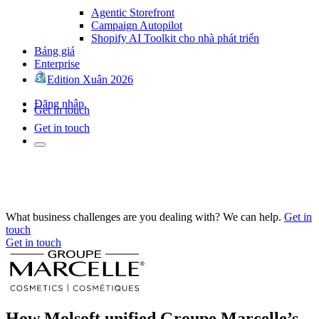
Agentic Storefront
Campaign Autopilot
Shopify AI Toolkit cho nhà phát triển
Bảng giá
Enterprise
Edition Xuân 2026
Đăng nhập
Get in touch
Get in touch
What business challenges are you dealing with? We can help.
Get in
touch
Get in touch
How Molsoft unified Groupe Marcelle’s