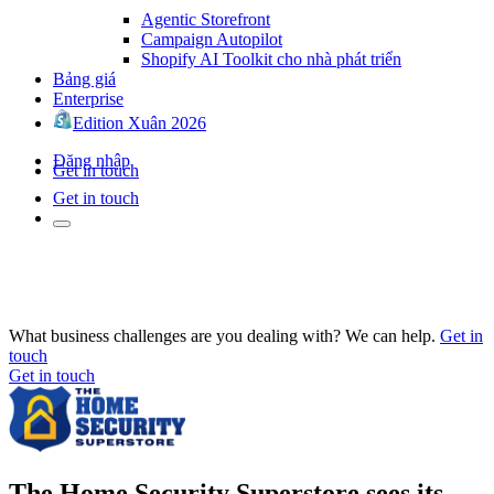
Agentic Storefront
Campaign Autopilot
Shopify AI Toolkit cho nhà phát triển
Bảng giá
Enterprise
Edition Xuân 2026
Đăng nhập
Get in touch
Get in touch
What business challenges are you dealing with? We can help.
Get in
touch
Get in touch
The Home Security Superstore sees its