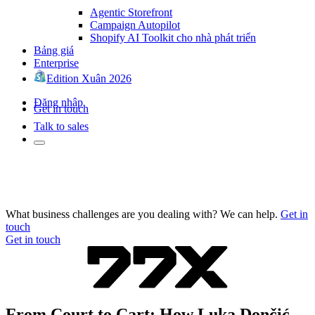
Agentic Storefront
Campaign Autopilot
Shopify AI Toolkit cho nhà phát triển
Bảng giá
Enterprise
Edition Xuân 2026
Đăng nhập
Get in touch
Talk to sales
What business challenges are you dealing with? We can help.
Get in
touch
Get in touch
From Court to Cart: How Luka Dončić