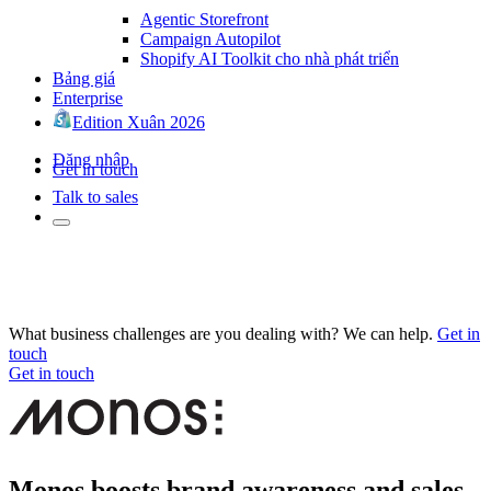
Agentic Storefront
Campaign Autopilot
Shopify AI Toolkit cho nhà phát triển
Bảng giá
Enterprise
Edition Xuân 2026
Đăng nhập
Get in touch
Talk to sales
What business challenges are you dealing with? We can help.
Get in
touch
Get in touch
Monos boosts brand awareness and sales