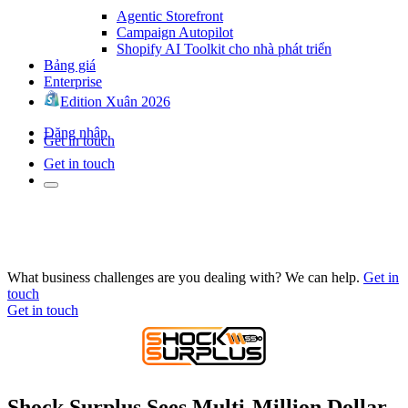
Agentic Storefront
Campaign Autopilot
Shopify AI Toolkit cho nhà phát triển
Bảng giá
Enterprise
Edition Xuân 2026
Đăng nhập
Get in touch
Get in touch
What business challenges are you dealing with? We can help.
Get in
touch
Get in touch
Shock Surplus Sees Multi-Million Dollar