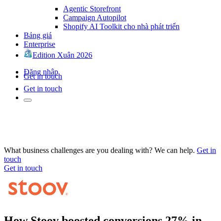
Agentic Storefront
Campaign Autopilot
Shopify AI Toolkit cho nhà phát triển
Bảng giá
Enterprise
Edition Xuân 2026
Đăng nhập
Get in touch
Get in touch
What business challenges are you dealing with? We can help.
Get in
touch
Get in touch
How Stoov boosted conversions 27% in