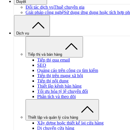
Duyệt
Đối tác dịch vụ
Thuê chuyên gia
Giải pháp công nghệ
Sử dụng ứng dụng hoặc tích hợp p
Dịch vụ
Tiếp thị và bán hàng
Tiếp thị qua email
SEO
Quảng cáo trên công cụ tìm kiếm
Tiếp thị trên mạng xã hội
Tiếp thị nội dung
Thiết lập kênh bán hàng
Tối ưu hóa tỷ lệ chuyển đổi
Phân tích và theo dõi
Thiết lập và quản lý cửa hàng
Xây dựng hoặc thiết kế lại cửa hàng
Di chuyển cửa hàng