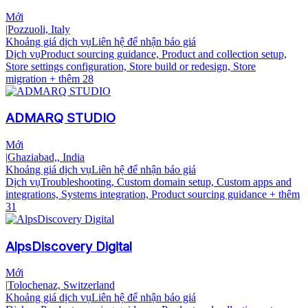
Mới
|
Pozzuoli, Italy
Khoảng giá dịch vụ
Liên hệ để nhận báo giá
Dịch vụ
Product sourcing guidance, Product and collection setup,
Store settings configuration, Store build or redesign, Store
migration
+ thêm 28
ADMARQ STUDIO
Mới
|
Ghaziabad,, India
Khoảng giá dịch vụ
Liên hệ để nhận báo giá
Dịch vụ
Troubleshooting, Custom domain setup, Custom apps and
integrations, Systems integration, Product sourcing guidance
+ thêm
31
AlpsDiscovery Digital
Mới
|
Tolochenaz, Switzerland
Khoảng giá dịch vụ
Liên hệ để nhận báo giá