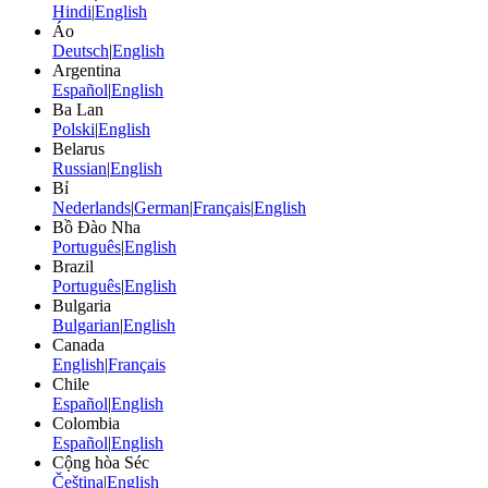
Hindi
|
English
Áo
Deutsch
|
English
Argentina
Español
|
English
Ba Lan
Polski
|
English
Belarus
Russian
|
English
Bỉ
Nederlands
|
German
|
Français
|
English
Bồ Đào Nha
Português
|
English
Brazil
Português
|
English
Bulgaria
Bulgarian
|
English
Canada
English
|
Français
Chile
Español
|
English
Colombia
Español
|
English
Cộng hòa Séc
Čeština
|
English