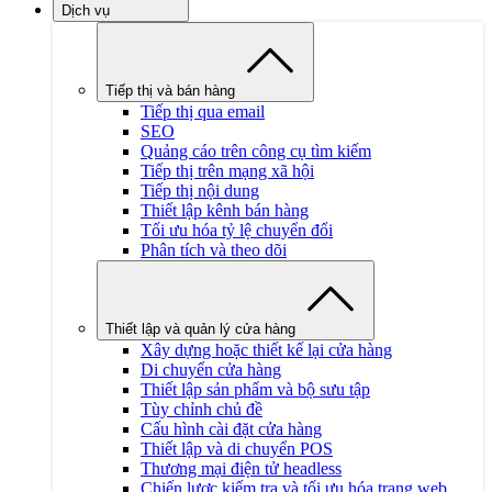
Dịch vụ
Tiếp thị và bán hàng
Tiếp thị qua email
SEO
Quảng cáo trên công cụ tìm kiếm
Tiếp thị trên mạng xã hội
Tiếp thị nội dung
Thiết lập kênh bán hàng
Tối ưu hóa tỷ lệ chuyển đổi
Phân tích và theo dõi
Thiết lập và quản lý cửa hàng
Xây dựng hoặc thiết kế lại cửa hàng
Di chuyển cửa hàng
Thiết lập sản phẩm và bộ sưu tập
Tùy chỉnh chủ đề
Cấu hình cài đặt cửa hàng
Thiết lập và di chuyển POS
Thương mại điện tử headless
Chiến lược kiểm tra và tối ưu hóa trang web