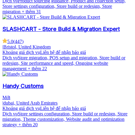
Dịch vụ
Product sourcing guidance, Product and collection setup,
Store settings configuration, Store build or redesign, Store
migration
+ thêm 31
SLASHCART - Store Build & Migration Expert
5.0
(
447
)
|
Bristol, United Kingdom
Khoảng giá dịch vụ
Liên hệ để nhận báo giá
Dịch vụ
Store migration, POS setup and migration, Store build or
redesign, Site performance and speed, Ongoing website
management
+ thêm 22
Handy Customs
Mới
|
dubai, United Arab Emirates
Khoảng giá dịch vụ
Liên hệ để nhận báo giá
Dịch vụ
Store settings configuration, Store build or redesign, Store
migration, Theme customization, Website audit and optimization
strategy
+ thêm 20