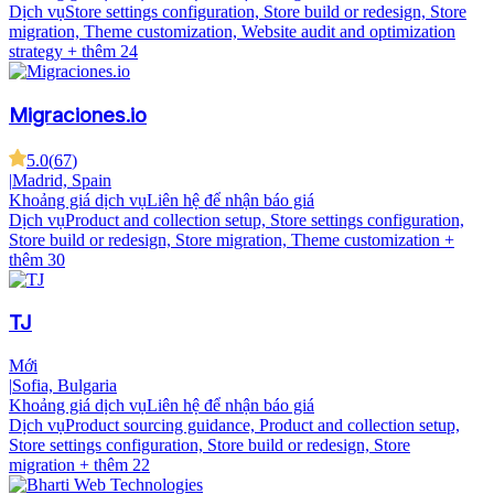
Dịch vụ
Store settings configuration, Store build or redesign, Store
migration, Theme customization, Website audit and optimization
strategy
+ thêm 24
Migraciones.io
5.0
(
67
)
|
Madrid, Spain
Khoảng giá dịch vụ
Liên hệ để nhận báo giá
Dịch vụ
Product and collection setup, Store settings configuration,
Store build or redesign, Store migration, Theme customization
+
thêm 30
TJ
Mới
|
Sofia, Bulgaria
Khoảng giá dịch vụ
Liên hệ để nhận báo giá
Dịch vụ
Product sourcing guidance, Product and collection setup,
Store settings configuration, Store build or redesign, Store
migration
+ thêm 22