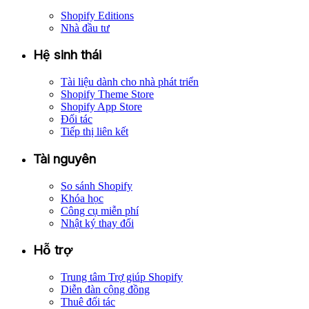
Shopify Editions
Nhà đầu tư
Hệ sinh thái
Tài liệu dành cho nhà phát triển
Shopify Theme Store
Shopify App Store
Đối tác
Tiếp thị liên kết
Tài nguyên
So sánh Shopify
Khóa học
Công cụ miễn phí
Nhật ký thay đổi
Hỗ trợ
Trung tâm Trợ giúp Shopify
Diễn đàn cộng đồng
Thuê đối tác