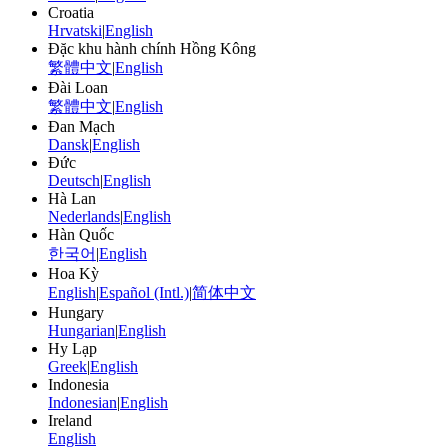
Croatia
Hrvatski
|
English
Đặc khu hành chính Hồng Kông
繁體中文
|
English
Đài Loan
繁體中文
|
English
Đan Mạch
Dansk
|
English
Đức
Deutsch
|
English
Hà Lan
Nederlands
|
English
Hàn Quốc
한국어
|
English
Hoa Kỳ
English
|
Español (Intl.)
|
简体中文
Hungary
Hungarian
|
English
Hy Lạp
Greek
|
English
Indonesia
Indonesian
|
English
Ireland
English