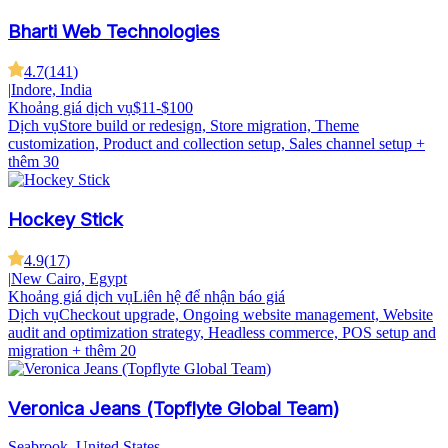
Bharti Web Technologies
4.7
(
141
)
|
Indore, India
Khoảng giá dịch vụ
$11-$100
Dịch vụ
Store build or redesign, Store migration, Theme
customization, Product and collection setup, Sales channel setup
+
thêm 30
Hockey Stick
4.9
(
17
)
|
New Cairo, Egypt
Khoảng giá dịch vụ
Liên hệ để nhận báo giá
Dịch vụ
Checkout upgrade, Ongoing website management, Website
audit and optimization strategy, Headless commerce, POS setup and
migration
+ thêm 20
Veronica Jeans (Topflyte Global Team)
Seabrook, United States