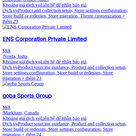
Khoảng giá dịch vụ
Liên hệ để nhận báo giá
Dịch vụ
Product and collection setup, Store settings configuration,
Store build or redesign, Store migration, Theme customization
+
thêm 29
ENS Corporation Private Limited
Mới
|
Noida, India
Khoảng giá dịch vụ
Liên hệ để nhận báo giá
Dịch vụ
Product sourcing guidance, Product and collection setup,
Store settings configuration, Store build or redesign, Store
migration
+ thêm 23
goba Sports Group
Mới
|
Markham, Canada
Khoảng giá dịch vụ
Liên hệ để nhận báo giá
Dịch vụ
Product sourcing guidance, Product and collection setup,
Store build or redesign, Store settings configuration, Store
migration
+ thêm 24