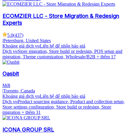
ECOMZIER LLC - Store Migration & Redesign
Experts
5.0
(
437
)
|
Petersburg, United States
Khoảng giá dịch vụ
Liên hệ để nhận báo giá
Dịch vụ
Store migration, Store build or redesign, POS setup and
migration, Theme customization, Wholesale/B2B
+ thêm 17
Oasbit
Mới
|
Toronto, Canada
Khoảng giá dịch vụ
Liên hệ để nhận báo giá
Dịch vụ
Product sourcing guidance, Product and collection setup,
Store settings configuration, Store build or redesign, Store
migration
+ thêm 31
ICONA GROUP SRL