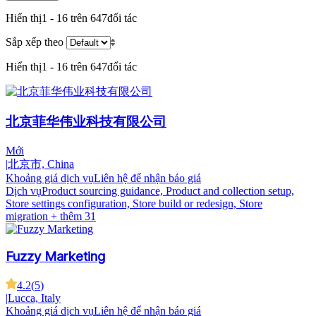
Hiển thị
1 - 16 trên 647
đối tác
Sắp xếp theo
Hiển thị
1 - 16 trên 647
đối tác
北京菲华伟业科技有限公司
Mới
|
北京市, China
Khoảng giá dịch vụ
Liên hệ để nhận báo giá
Dịch vụ
Product sourcing guidance, Product and collection setup,
Store settings configuration, Store build or redesign, Store
migration
+ thêm 31
Fuzzy Marketing
4.2
(
5
)
|
Lucca, Italy
Khoảng giá dịch vụ
Liên hệ để nhận báo giá