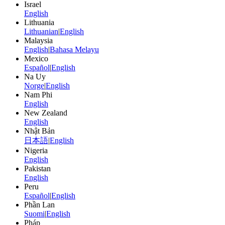
Israel
English
Lithuania
Lithuanian
|
English
Malaysia
English
|
Bahasa Melayu
Mexico
Español
|
English
Na Uy
Norge
|
English
Nam Phi
English
New Zealand
English
Nhật Bản
日本語
|
English
Nigeria
English
Pakistan
English
Peru
Español
|
English
Phần Lan
Suomi
|
English
Pháp