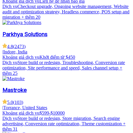
Khoảng giá dịch vụ
Liên hệ để nhận báo giá
Dịch vụ
Checkout upgrade, Ongoing website management, Website
audit and optimization strategy, Headless commerce, POS setup and
migration
+ thêm 20
Parkhya Solutions
4.8
(
2473
)
|
Indore, India
Khoảng giá dịch vụ
Khởi điểm từ $450
Dịch vụ
Store build or redesign, Troubleshooting, Conversion rate
optimization, Site performance and speed, Sales channel setup
+
thêm 25
Mastroke
5.0
(
103
)
|
Torrance, United States
Khoảng giá dịch vụ
$599-$10000
Dịch vụ
Store build or redesign, Store migration, Search engine
advertising, Conversion rate optimization, Theme customization
+
thêm 31