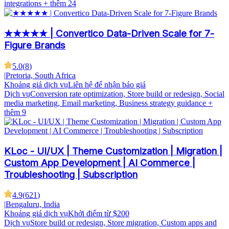
integrations
+ thêm 24
★★★★★ | Convertico Data-Driven Scale for 7-
Figure Brands
5.0
(
8
)
|
Pretoria, South Africa
Khoảng giá dịch vụ
Liên hệ để nhận báo giá
Dịch vụ
Conversion rate optimization, Store build or redesign, Social
media marketing, Email marketing, Business strategy guidance
+
thêm 9
KLoc - UI/UX | Theme Customization | Migration |
Custom App Development | AI Commerce |
Troubleshooting | Subscription
4.9
(
621
)
|
Bengaluru, India
Khoảng giá dịch vụ
Khởi điểm từ $200
Dịch vụ
Store build or redesign, Store migration, Custom apps and