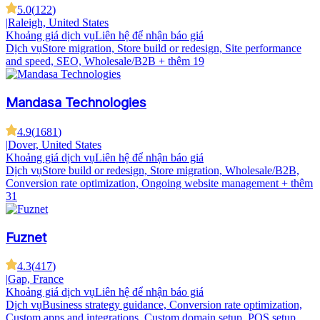
5.0
(
122
)
|
Raleigh, United States
Khoảng giá dịch vụ
Liên hệ để nhận báo giá
Dịch vụ
Store migration, Store build or redesign, Site performance
and speed, SEO, Wholesale/B2B
+ thêm 19
Mandasa Technologies
4.9
(
1681
)
|
Dover, United States
Khoảng giá dịch vụ
Liên hệ để nhận báo giá
Dịch vụ
Store build or redesign, Store migration, Wholesale/B2B,
Conversion rate optimization, Ongoing website management
+ thêm
31
Fuznet
4.3
(
417
)
|
Gap, France
Khoảng giá dịch vụ
Liên hệ để nhận báo giá
Dịch vụ
Business strategy guidance, Conversion rate optimization,
Custom apps and integrations, Custom domain setup, POS setup