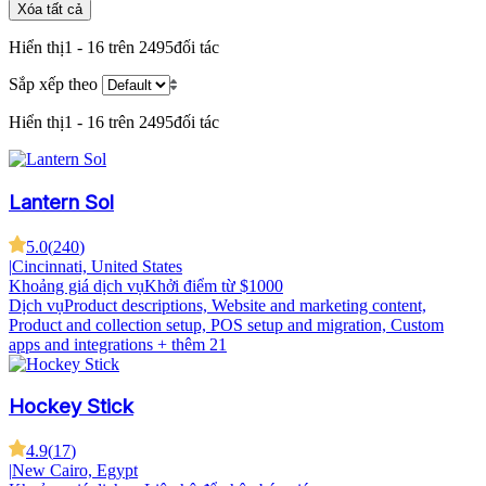
Xóa tất cả
Hiển thị
1 - 16 trên 2495
đối tác
Sắp xếp theo
Hiển thị
1 - 16 trên 2495
đối tác
Lantern Sol
5.0
(
240
)
|
Cincinnati, United States
Khoảng giá dịch vụ
Khởi điểm từ $1000
Dịch vụ
Product descriptions, Website and marketing content,
Product and collection setup, POS setup and migration, Custom
apps and integrations
+ thêm 21
Hockey Stick
4.9
(
17
)
|
New Cairo, Egypt