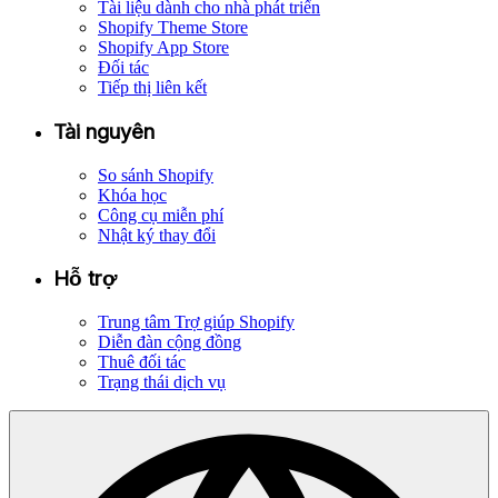
Tài liệu dành cho nhà phát triển
Shopify Theme Store
Shopify App Store
Đối tác
Tiếp thị liên kết
Tài nguyên
So sánh Shopify
Khóa học
Công cụ miễn phí
Nhật ký thay đổi
Hỗ trợ
Trung tâm Trợ giúp Shopify
Diễn đàn cộng đồng
Thuê đối tác
Trạng thái dịch vụ