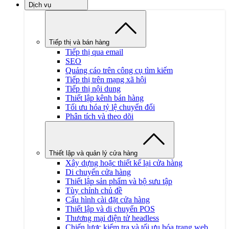
Dịch vụ
Tiếp thị và bán hàng
Tiếp thị qua email
SEO
Quảng cáo trên công cụ tìm kiếm
Tiếp thị trên mạng xã hội
Tiếp thị nội dung
Thiết lập kênh bán hàng
Tối ưu hóa tỷ lệ chuyển đổi
Phân tích và theo dõi
Thiết lập và quản lý cửa hàng
Xây dựng hoặc thiết kế lại cửa hàng
Di chuyển cửa hàng
Thiết lập sản phẩm và bộ sưu tập
Tùy chỉnh chủ đề
Cấu hình cài đặt cửa hàng
Thiết lập và di chuyển POS
Thương mại điện tử headless
Chiến lược kiểm tra và tối ưu hóa trang web