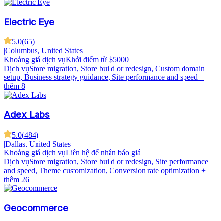
Electric Eye
5.0
(
65
)
|
Columbus, United States
Khoảng giá dịch vụ
Khởi điểm từ $5000
Dịch vụ
Store migration, Store build or redesign, Custom domain
setup, Business strategy guidance, Site performance and speed
+
thêm 8
Adex Labs
5.0
(
484
)
|
Dallas, United States
Khoảng giá dịch vụ
Liên hệ để nhận báo giá
Dịch vụ
Store migration, Store build or redesign, Site performance
and speed, Theme customization, Conversion rate optimization
+
thêm 26
Geocommerce