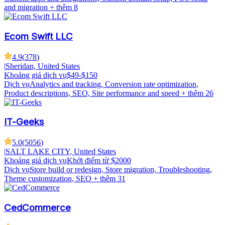
and migration
+ thêm 8
Ecom Swift LLC
4.9
(
378
)
|
Sheridan, United States
Khoảng giá dịch vụ
$49-$150
Dịch vụ
Analytics and tracking, Conversion rate optimization,
Product descriptions, SEO, Site performance and speed
+ thêm 26
IT-Geeks
5.0
(
5056
)
|
SALT LAKE CITY, United States
Khoảng giá dịch vụ
Khởi điểm từ $2000
Dịch vụ
Store build or redesign, Store migration, Troubleshooting,
Theme customization, SEO
+ thêm 31
CedCommerce