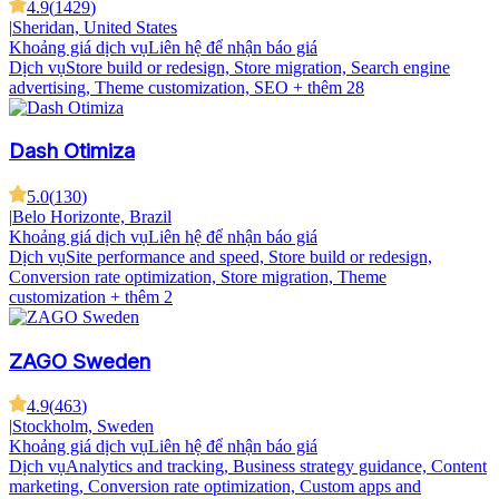
4.9
(
1429
)
|
Sheridan, United States
Khoảng giá dịch vụ
Liên hệ để nhận báo giá
Dịch vụ
Store build or redesign, Store migration, Search engine
advertising, Theme customization, SEO
+ thêm 28
Dash Otimiza
5.0
(
130
)
|
Belo Horizonte, Brazil
Khoảng giá dịch vụ
Liên hệ để nhận báo giá
Dịch vụ
Site performance and speed, Store build or redesign,
Conversion rate optimization, Store migration, Theme
customization
+ thêm 2
ZAGO Sweden
4.9
(
463
)
|
Stockholm, Sweden
Khoảng giá dịch vụ
Liên hệ để nhận báo giá
Dịch vụ
Analytics and tracking, Business strategy guidance, Content
marketing, Conversion rate optimization, Custom apps and