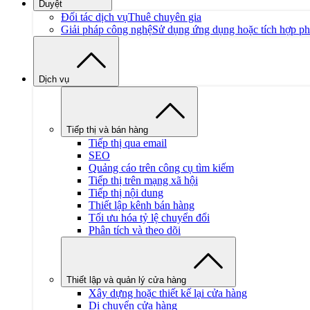
Duyệt
Đối tác dịch vụ
Thuê chuyên gia
Giải pháp công nghệ
Sử dụng ứng dụng hoặc tích hợp p
Dịch vụ
Tiếp thị và bán hàng
Tiếp thị qua email
SEO
Quảng cáo trên công cụ tìm kiếm
Tiếp thị trên mạng xã hội
Tiếp thị nội dung
Thiết lập kênh bán hàng
Tối ưu hóa tỷ lệ chuyển đổi
Phân tích và theo dõi
Thiết lập và quản lý cửa hàng
Xây dựng hoặc thiết kế lại cửa hàng
Di chuyển cửa hàng