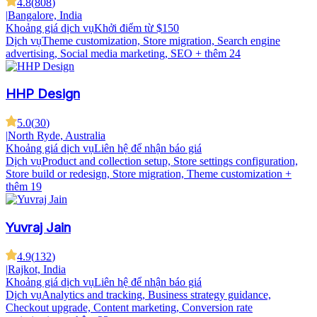
4.8
(
808
)
|
Bangalore, India
Khoảng giá dịch vụ
Khởi điểm từ $150
Dịch vụ
Theme customization, Store migration, Search engine
advertising, Social media marketing, SEO
+ thêm 24
HHP Design
5.0
(
30
)
|
North Ryde, Australia
Khoảng giá dịch vụ
Liên hệ để nhận báo giá
Dịch vụ
Product and collection setup, Store settings configuration,
Store build or redesign, Store migration, Theme customization
+
thêm 19
Yuvraj Jain
4.9
(
132
)
|
Rajkot, India
Khoảng giá dịch vụ
Liên hệ để nhận báo giá
Dịch vụ
Analytics and tracking, Business strategy guidance,
Checkout upgrade, Content marketing, Conversion rate