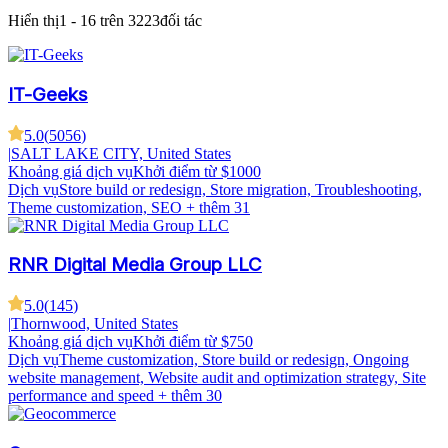
Hiển thị
1 - 16 trên 3223
đối tác
IT-Geeks
5.0
(
5056
)
|
SALT LAKE CITY, United States
Khoảng giá dịch vụ
Khởi điểm từ $1000
Dịch vụ
Store build or redesign, Store migration, Troubleshooting,
Theme customization, SEO
+ thêm 31
RNR Digital Media Group LLC
5.0
(
145
)
|
Thornwood, United States
Khoảng giá dịch vụ
Khởi điểm từ $750
Dịch vụ
Theme customization, Store build or redesign, Ongoing
website management, Website audit and optimization strategy, Site
performance and speed
+ thêm 30