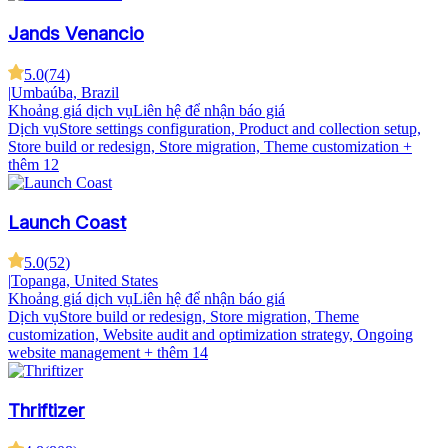
Jands Venancio
5.0
(
74
)
|
Umbaúba, Brazil
Khoảng giá dịch vụ
Liên hệ để nhận báo giá
Dịch vụ
Store settings configuration, Product and collection setup,
Store build or redesign, Store migration, Theme customization
+
thêm 12
Launch Coast
5.0
(
52
)
|
Topanga, United States
Khoảng giá dịch vụ
Liên hệ để nhận báo giá
Dịch vụ
Store build or redesign, Store migration, Theme
customization, Website audit and optimization strategy, Ongoing
website management
+ thêm 14
Thriftizer