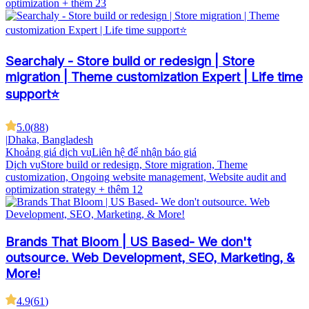
optimization
+ thêm 23
Searchaly - Store build or redesign | Store
migration | Theme customization Expert | Life time
support⭐
5.0
(
88
)
|
Dhaka, Bangladesh
Khoảng giá dịch vụ
Liên hệ để nhận báo giá
Dịch vụ
Store build or redesign, Store migration, Theme
customization, Ongoing website management, Website audit and
optimization strategy
+ thêm 12
Brands That Bloom | US Based- We don't
outsource. Web Development, SEO, Marketing, &
More!
4.9
(
61
)