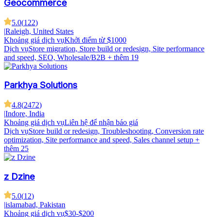
Geocommerce
5.0
(
122
)
|
Raleigh, United States
Khoảng giá dịch vụ
Khởi điểm từ $1000
Dịch vụ
Store migration, Store build or redesign, Site performance
and speed, SEO, Wholesale/B2B
+ thêm 19
Parkhya Solutions
4.8
(
2472
)
|
Indore, India
Khoảng giá dịch vụ
Liên hệ để nhận báo giá
Dịch vụ
Store build or redesign, Troubleshooting, Conversion rate
optimization, Site performance and speed, Sales channel setup
+
thêm 25
z Dzine
5.0
(
12
)
|
islamabad, Pakistan
Khoảng giá dịch vụ
$30-$200