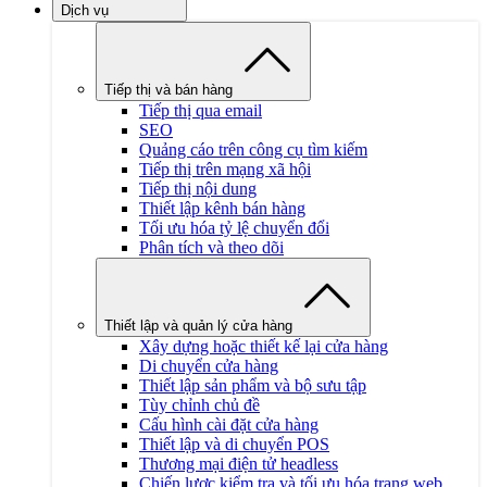
Dịch vụ
Tiếp thị và bán hàng
Tiếp thị qua email
SEO
Quảng cáo trên công cụ tìm kiếm
Tiếp thị trên mạng xã hội
Tiếp thị nội dung
Thiết lập kênh bán hàng
Tối ưu hóa tỷ lệ chuyển đổi
Phân tích và theo dõi
Thiết lập và quản lý cửa hàng
Xây dựng hoặc thiết kế lại cửa hàng
Di chuyển cửa hàng
Thiết lập sản phẩm và bộ sưu tập
Tùy chỉnh chủ đề
Cấu hình cài đặt cửa hàng
Thiết lập và di chuyển POS
Thương mại điện tử headless
Chiến lược kiểm tra và tối ưu hóa trang web