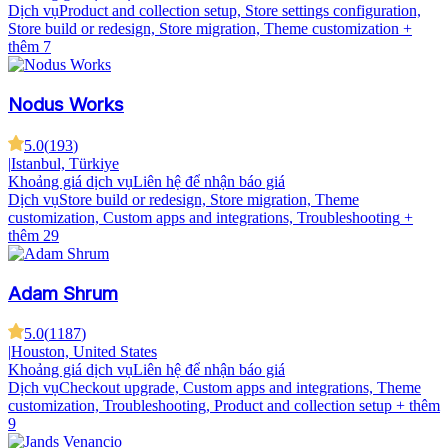
Dịch vụ
Product and collection setup, Store settings configuration,
Store build or redesign, Store migration, Theme customization
+
thêm 7
Nodus Works
5.0
(
193
)
|
Istanbul, Türkiye
Khoảng giá dịch vụ
Liên hệ để nhận báo giá
Dịch vụ
Store build or redesign, Store migration, Theme
customization, Custom apps and integrations, Troubleshooting
+
thêm 29
Adam Shrum
5.0
(
1187
)
|
Houston, United States
Khoảng giá dịch vụ
Liên hệ để nhận báo giá
Dịch vụ
Checkout upgrade, Custom apps and integrations, Theme
customization, Troubleshooting, Product and collection setup
+ thêm
9