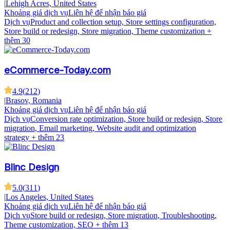
|
Lehigh Acres, United States
Khoảng giá dịch vụ
Liên hệ để nhận báo giá
Dịch vụ
Product and collection setup, Store settings configuration,
Store build or redesign, Store migration, Theme customization
+
thêm 30
eCommerce-Today.com
4.9
(
212
)
|
Brasov, Romania
Khoảng giá dịch vụ
Liên hệ để nhận báo giá
Dịch vụ
Conversion rate optimization, Store build or redesign, Store
migration, Email marketing, Website audit and optimization
strategy
+ thêm 23
Blinc Design
5.0
(
311
)
|
Los Angeles, United States
Khoảng giá dịch vụ
Liên hệ để nhận báo giá
Dịch vụ
Store build or redesign, Store migration, Troubleshooting,
Theme customization, SEO
+ thêm 13