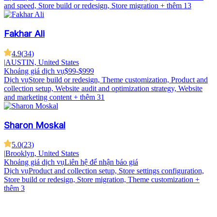
and speed, Store build or redesign, Store migration
+ thêm 13
Fakhar Ali
4.9
(
34
)
|
AUSTIN, United States
Khoảng giá dịch vụ
$99-$999
Dịch vụ
Store build or redesign, Theme customization, Product and
collection setup, Website audit and optimization strategy, Website
and marketing content
+ thêm 31
Sharon Moskal
5.0
(
23
)
|
Brooklyn, United States
Khoảng giá dịch vụ
Liên hệ để nhận báo giá
Dịch vụ
Product and collection setup, Store settings configuration,
Store build or redesign, Store migration, Theme customization
+
thêm 3