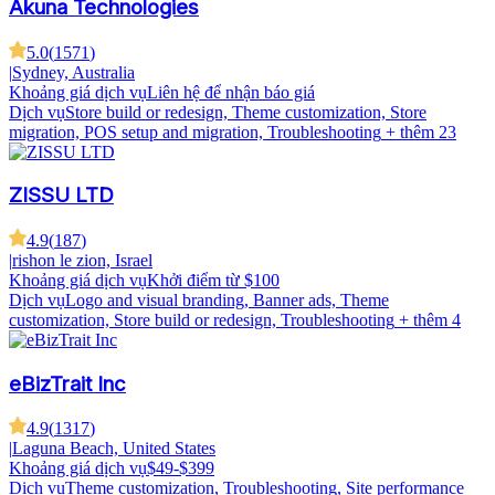
Akuna Technologies
5.0
(
1571
)
|
Sydney, Australia
Khoảng giá dịch vụ
Liên hệ để nhận báo giá
Dịch vụ
Store build or redesign, Theme customization, Store
migration, POS setup and migration, Troubleshooting
+ thêm 23
ZISSU LTD
4.9
(
187
)
|
rishon le zion, Israel
Khoảng giá dịch vụ
Khởi điểm từ $100
Dịch vụ
Logo and visual branding, Banner ads, Theme
customization, Store build or redesign, Troubleshooting
+ thêm 4
eBizTrait Inc
4.9
(
1317
)
|
Laguna Beach, United States
Khoảng giá dịch vụ
$49-$399
Dịch vụ
Theme customization, Troubleshooting, Site performance