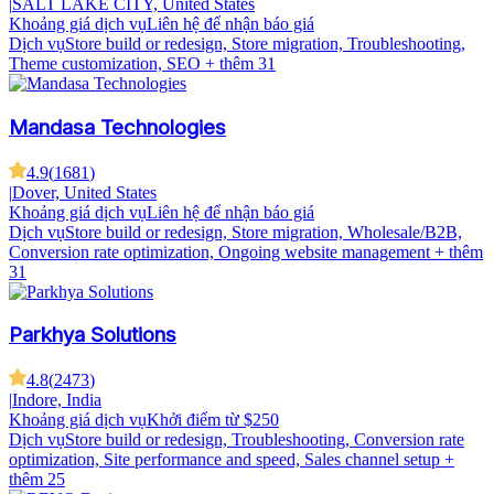
|
SALT LAKE CITY, United States
Khoảng giá dịch vụ
Liên hệ để nhận báo giá
Dịch vụ
Store build or redesign, Store migration, Troubleshooting,
Theme customization, SEO
+ thêm 31
Mandasa Technologies
4.9
(
1681
)
|
Dover, United States
Khoảng giá dịch vụ
Liên hệ để nhận báo giá
Dịch vụ
Store build or redesign, Store migration, Wholesale/B2B,
Conversion rate optimization, Ongoing website management
+ thêm
31
Parkhya Solutions
4.8
(
2473
)
|
Indore, India
Khoảng giá dịch vụ
Khởi điểm từ $250
Dịch vụ
Store build or redesign, Troubleshooting, Conversion rate
optimization, Site performance and speed, Sales channel setup
+
thêm 25