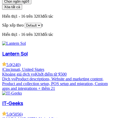
Chọn ngôn ngữ
Xóa tất cả
Hiển thị
1 - 16 trên 3203
đối tác
Sắp xếp theo
Hiển thị
1 - 16 trên 3203
đối tác
Lantern Sol
5.0
(
240
)
|
Cincinnati, United States
Khoảng giá dịch vụ
Khởi điểm từ $500
Dịch vụ
Product descriptions, Website and marketing content,
Product and collection setup, POS setup and migration, Custom
apps and integrations
+ thêm 21
IT-Geeks
5.0
(
5056
)