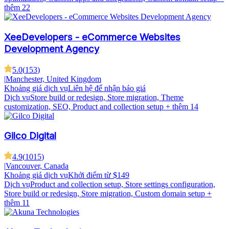
thêm 22
XeeDevelopers - eCommerce Websites
Development Agency
5.0
(
153
)
|
Manchester, United Kingdom
Khoảng giá dịch vụ
Liên hệ để nhận báo giá
Dịch vụ
Store build or redesign, Store migration, Theme
customization, SEO, Product and collection setup
+ thêm 14
Gilco Digital
4.9
(
1015
)
|
Vancouver, Canada
Khoảng giá dịch vụ
Khởi điểm từ $149
Dịch vụ
Product and collection setup, Store settings configuration,
Store build or redesign, Store migration, Custom domain setup
+
thêm 11