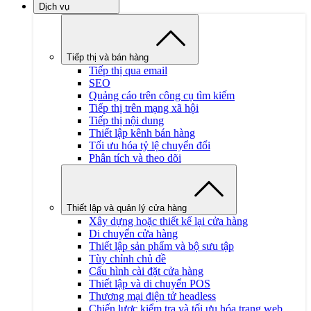
Dịch vụ
Tiếp thị và bán hàng
Tiếp thị qua email
SEO
Quảng cáo trên công cụ tìm kiếm
Tiếp thị trên mạng xã hội
Tiếp thị nội dung
Thiết lập kênh bán hàng
Tối ưu hóa tỷ lệ chuyển đổi
Phân tích và theo dõi
Thiết lập và quản lý cửa hàng
Xây dựng hoặc thiết kế lại cửa hàng
Di chuyển cửa hàng
Thiết lập sản phẩm và bộ sưu tập
Tùy chỉnh chủ đề
Cấu hình cài đặt cửa hàng
Thiết lập và di chuyển POS
Thương mại điện tử headless
Chiến lược kiểm tra và tối ưu hóa trang web