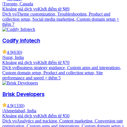
|
Toronto, Canada
Khoảng giá dịch vụ
Khởi điểm từ $89
Dịch vụ
Theme customization, Troubleshooting, Product and
collection setup, Social media marketing, Custom domain setup
+
thêm 7
Codify Infotech
4.9
(
630
)
|
Surat, India
Khoảng giá dịch vụ
Khởi điểm từ $70
Dịch vụ
Business strategy guidance, Custom apps and integrations,
Custom domain setup, Product and collection setup, Site
performance and speed
+ thêm 5
Brisk Developers
4.9
(
1330
)
|
Ahmedabad, India
Khoảng giá dịch vụ
Khởi điểm từ $50
Dịch vụ
Analytics and tracking, Content marketing, Conversion rate
optimization, Custom apps and integrations, Custom domain setup
+