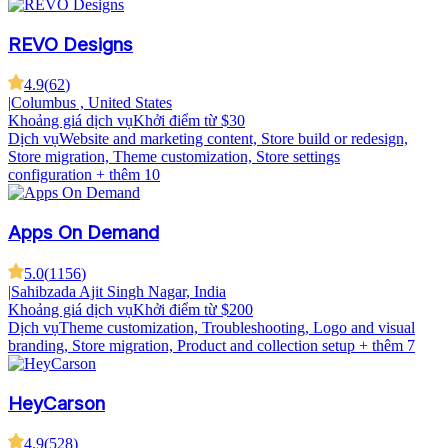
REVO Designs
4.9
(
62
)
|
Columbus , United States
Khoảng giá dịch vụ
Khởi điểm từ $30
Dịch vụ
Website and marketing content, Store build or redesign,
Store migration, Theme customization, Store settings
configuration
+ thêm 10
Apps On Demand
5.0
(
1156
)
|
Sahibzada Ajit Singh Nagar, India
Khoảng giá dịch vụ
Khởi điểm từ $200
Dịch vụ
Theme customization, Troubleshooting, Logo and visual
branding, Store migration, Product and collection setup
+ thêm 7
HeyCarson
4.9
(
528
)