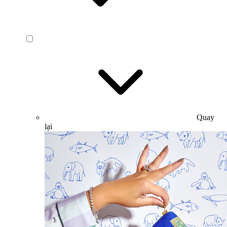
Quay
lại