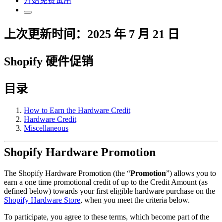
开始免费试用
上次更新时间：2025 年 7 月 21 日
Shopify 硬件促销
目录
How to Earn the Hardware Credit
Hardware Credit
Miscellaneous
Shopify Hardware Promotion
The Shopify Hardware Promotion (the “
Promotion
”) allows you to
earn a one time promotional credit of up to the Credit Amount (as
defined below) towards your first eligible hardware purchase on the
Shopify Hardware Store
, when you meet the criteria below.
To participate, you agree to these terms, which become part of the