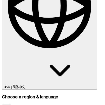
USA
|
简体中文
Choose a region & language