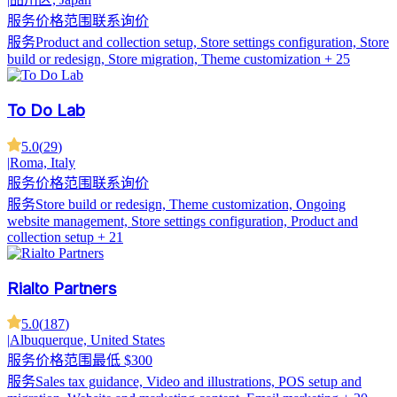
服务价格范围
联系询价
服务
Product and collection setup, Store settings configuration, Store
build or redesign, Store migration, Theme customization
+ 25
To Do Lab
5.0
(
29
)
|
Roma, Italy
服务价格范围
联系询价
服务
Store build or redesign, Theme customization, Ongoing
website management, Store settings configuration, Product and
collection setup
+ 21
Rialto Partners
5.0
(
187
)
|
Albuquerque, United States
服务价格范围
最低 $300
服务
Sales tax guidance, Video and illustrations, POS setup and