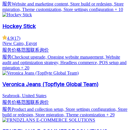
服务
Website and marketing content, Store build or redesign, Store
migration, Theme customization, Store settings configuration
+ 10
Hockey Stick
4.9
(
17
)
|
New Cairo, Egypt
服务价格范围
联系询价
服务
Checkout upgrade, Ongoing website management, Website
audit and optimization strategy, Headless commerce, POS setup and
migration
+ 20
Veronica Jeans (Topflyte Global Team)
Seabrook, United States
服务价格范围
联系询价
服务
Product and collection setup, Store settings configuration, Store
build or redesign, Store migration, Theme customization
+ 29