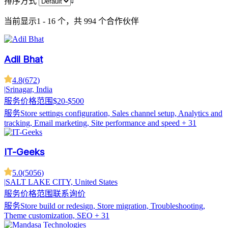
排序方式
当前显示
1 - 16 个，共 994 个
合作伙伴
Adil Bhat
4.8
(
672
)
|
Srinagar, India
服务价格范围
$20-$500
服务
Store settings configuration, Sales channel setup, Analytics and
tracking, Email marketing, Site performance and speed
+ 31
IT-Geeks
5.0
(
5056
)
|
SALT LAKE CITY, United States
服务价格范围
联系询价
服务
Store build or redesign, Store migration, Troubleshooting,
Theme customization, SEO
+ 31