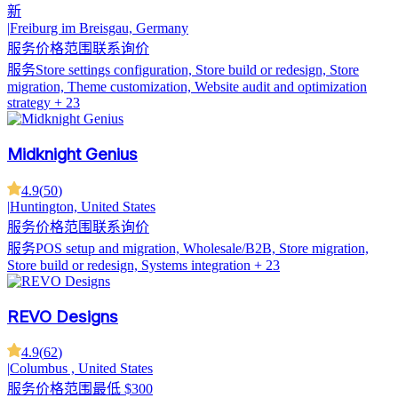
新
|
Freiburg im Breisgau, Germany
服务价格范围
联系询价
服务
Store settings configuration, Store build or redesign, Store
migration, Theme customization, Website audit and optimization
strategy
+ 23
Midknight Genius
4.9
(
50
)
|
Huntington, United States
服务价格范围
联系询价
服务
POS setup and migration, Wholesale/B2B, Store migration,
Store build or redesign, Systems integration
+ 23
REVO Designs
4.9
(
62
)
|
Columbus , United States
服务价格范围
最低 $300