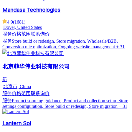
Mandasa Technologies
4.9
(
1681
)
|
Dover, United States
服务价格范围
联系询价
服务
Store build or redesign, Store migration, Wholesale/B2B,
Conversion rate optimization, Ongoing website management
+ 31
北京菲华伟业科技有限公司
新
|
北京市, China
服务价格范围
联系询价
服务
Product sourcing guidance, Product and collection setup, Store
settings configuration, Store build or redesign, Store migration
+ 31
Lantern Sol