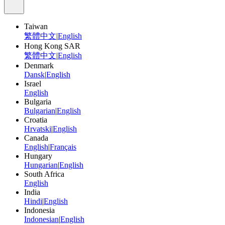
Taiwan
繁體中文
|
English
Hong Kong SAR
繁體中文
|
English
Denmark
Dansk
|
English
Israel
English
Bulgaria
Bulgarian
|
English
Croatia
Hrvatski
|
English
Canada
English
|
Français
Hungary
Hungarian
|
English
South Africa
English
India
Hindi
|
English
Indonesia
Indonesian
|
English