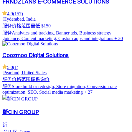
FRNDZLANS E-COMMERCE SOLUTIONS
4.9
(
157
)
|
Hyderabad, India
服务价格范围
最低 $150
服务
Analytics and tracking, Banner ads, Business strategy
guidance, Content marketing, Custom apps and integrations
+ 20
Coozmoo Digital Solutions
5.0
(
1
)
|
Pearland, United States
服务价格范围
联系询价
服务
Store build or redesign, Store migration, Conversion rate
optimization, SEO, Social media marketing
+ 27
株式会社CIN GROUP
新
|
品川区, Japan