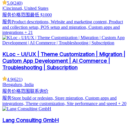
5.0
(
240
)
|
Cincinnati, United States
服务价格范围
最低 $1000
服务
Product descriptions, Website and marketing content, Product
and collection setup, POS setup and migration, Custom apps and
integrations
+ 21
KLoc - UI/UX | Theme Customization | Migration |
Custom App Development | AI Commerce |
Troubleshooting | Subscription
4.9
(
621
)
|
Bengaluru, India
服务价格范围
联系询价
服务
Store build or redesign, Store migration, Custom apps and
integrations, Theme customization, Site performance and speed
+ 20
Lang Consulting GmbH