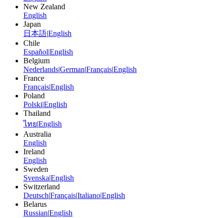
New Zealand
English
Japan
日本語
|
English
Chile
Español
|
English
Belgium
Nederlands
|
German
|
Français
|
English
France
Français
|
English
Poland
Polski
|
English
Thailand
ไทย
|
English
Australia
English
Ireland
English
Sweden
Svenska
|
English
Switzerland
Deutsch
|
Français
|
Italiano
|
English
Belarus
Russian
|
English