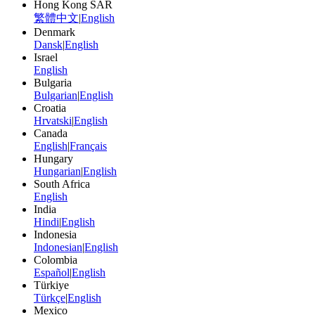
Hong Kong SAR
繁體中文
|
English
Denmark
Dansk
|
English
Israel
English
Bulgaria
Bulgarian
|
English
Croatia
Hrvatski
|
English
Canada
English
|
Français
Hungary
Hungarian
|
English
South Africa
English
India
Hindi
|
English
Indonesia
Indonesian
|
English
Colombia
Español
|
English
Türkiye
Türkçe
|
English
Mexico