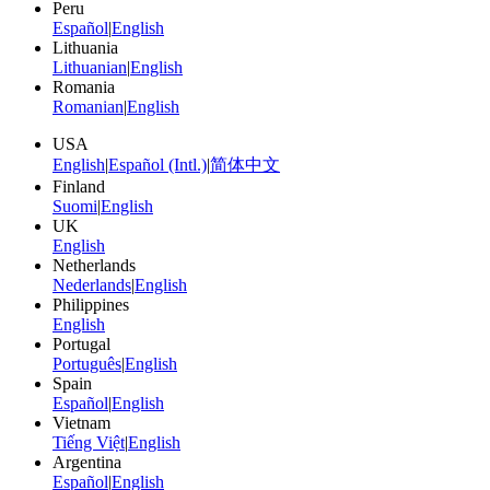
Peru
Español
|
English
Lithuania
Lithuanian
|
English
Romania
Romanian
|
English
USA
English
|
Español (Intl.)
|
简体中文
Finland
Suomi
|
English
UK
English
Netherlands
Nederlands
|
English
Philippines
English
Portugal
Português
|
English
Spain
Español
|
English
Vietnam
Tiếng Việt
|
English
Argentina
Español
|
English