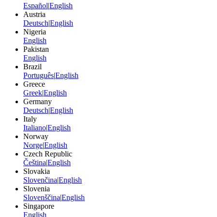
Español
|
English
Austria
Deutsch
|
English
Nigeria
English
Pakistan
English
Brazil
Português
|
English
Greece
Greek
|
English
Germany
Deutsch
|
English
Italy
Italiano
|
English
Norway
Norge
|
English
Czech Republic
Čeština
|
English
Slovakia
Slovenčina
|
English
Slovenia
Slovenščina
|
English
Singapore
English