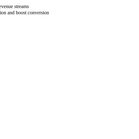
B
revenue streams
ction and boost conversion