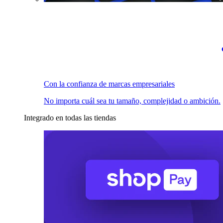
Con la confianza de marcas empresariales
No importa cuál sea tu tamaño, complejidad o ambición.
Integrado en todas las tiendas