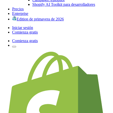
Shopify AI Toolkit para desarrolladores
Precios
Enterprise
Edition de primavera de 2026
Iniciar sesión
Comienza gratis
Comienza gratis