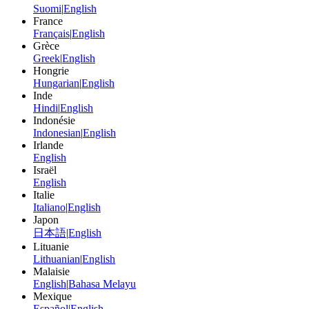
Suomi
|
English
France
Français
|
English
Grèce
Greek
|
English
Hongrie
Hungarian
|
English
Inde
Hindi
|
English
Indonésie
Indonesian
|
English
Irlande
English
Israël
English
Italie
Italiano
|
English
Japon
日本語
|
English
Lituanie
Lithuanian
|
English
Malaisie
English
|
Bahasa Melayu
Mexique
Español
|
English