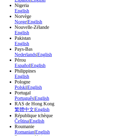
Nigeria
English
Norvège
Norge
|
English
Nouvelle-Zélande
English
Pakistan
English
Pays-Bas
Nederlands
|
English
Pérou
Español
|
English
Philippines
English
Pologne
Polski
|
English
Portugal
Português
|
English
RAS de Hong Kong
繁體中文
|
English
République tchèque
Čeština
|
English
Roumanie
Romanian
|
English