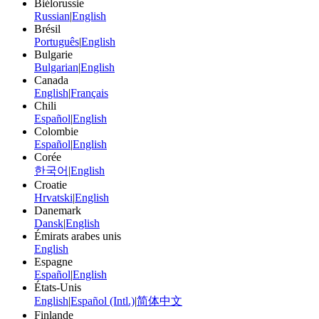
Biélorussie
Russian
|
English
Brésil
Português
|
English
Bulgarie
Bulgarian
|
English
Canada
English
|
Français
Chili
Español
|
English
Colombie
Español
|
English
Corée
한국어
|
English
Croatie
Hrvatski
|
English
Danemark
Dansk
|
English
Émirats arabes unis
English
Espagne
Español
|
English
États-Unis
English
|
Español (Intl.)
|
简体中文
Finlande