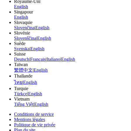
Royaume-Uni
English
Singapour
English
Slovaquie
Slovenčina
|
English
Slovénie
Slovenščina
|
English
Suède
Svenska
|
English
Suisse
Deutsch
|
Français
|
Italiano
|
English
Taïwan
繁體中文
|
English
Thaïlande
ไทย
|
English
Turquie
Türkçe
|
English
Vietnam
Tiếng Việt
|
English
Conditions de service
Mentions légales
Politique de vie privée
Plan du site