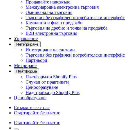
Продавайте навсякъде
Международна електронна търговия
Омниканална търговия
Търговия без графичен потребителски интерфейс
Кампании и флаш продажби
Търговия на дребно и точка на продажба
B2B електронна търговия
Управление
Интегриране
Интегриране на системи
Търговия без графичен потребителски интерфейс
Партньори
Мигриране
Платформа
Платформата Shopify Plus
Случаи от практиката
Ценообразуване
Надстройка до Shopify Plus
Ценообразуване
Свържете се с нас
Стартирайте безплатно
Стартирайте безплатно