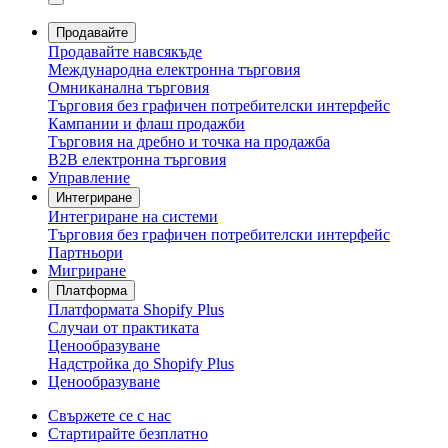
Продавайте
Продавайте навсякъде
Международна електронна търговия
Омниканална търговия
Търговия без графичен потребителски интерфейс
Кампании и флаш продажби
Търговия на дребно и точка на продажба
B2B електронна търговия
Управление
Интегриране
Интегриране на системи
Търговия без графичен потребителски интерфейс
Партньори
Мигриране
Платформа
Платформата Shopify Plus
Случаи от практиката
Ценообразуване
Надстройка до Shopify Plus
Ценообразуване
Свържете се с нас
Стартирайте безплатно